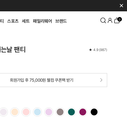
✕
0
티
스포츠
세트
패밀리웨어
브랜드
쉬는날 팬티
★
4.9
(
987
)
회원가입 후 75,000원 웰컴 쿠폰팩 받기