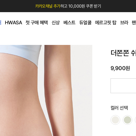
카카오채널 추가
하고 10,000원 쿠폰 받기
E
HWASA
첫 구매 혜택
신상
베스트
듀얼쿨
에르고핏 탑
브라
팬
더쫀쫀 
9,900원
컬러 선택