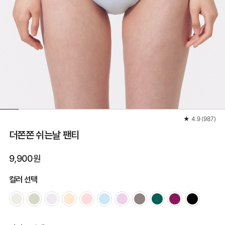
★
4.9
(
987
)
더쫀쫀 쉬는날 팬티
9,900원
컬러 선택