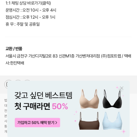
1:1 채팅 상담 바로가기(클릭)
운영시간 : 오전 10시 - 오후 4시
점심시간 : 오후 12시 - 오후 1시
휴 무 : 주말 및 공휴일
교환 / 반품
서울시 금천구 가산디지털2로 83 신관M1층 가산벤처대리점 (주)컴포트랩 / 택배
사:한진택배
법인명(상호)
(주)컴포트랩
대표자(성명)
최선미
전화
070-5217-2205
본사주소
서울특별시 강남구 압구정로30길 78
사업자등록번호
744-81-00453
통신판매업신고
제2020-서울강남-02754호
개인정보관리책임
황형수