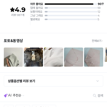
판매원: (주)컴포트랩
접수
제조국:
중국
· 수령 후 7일 이내 마이페이지 또는 1:1 채팅으로 접수 → 수령 후 10일 이내 도착분 처리
가능
배송비
· 단순변심 (사이즈·컬러·디자인 변경): 교환·반품 배송비 5,000원
· 불량 상품: 동일 상품(동일 컬러·사이즈) 1회 교환 / 다른 디자인 교환 시 배송비 5,000
원
· 빠른 수령이 필요할 경우, 교환보다 전체반품 후 재구매를 권장합니다.
(교환: 약 10영업일 / 반품: 약 7영업일 소요, 배송비 동일)
세트 교환 유의
· 옵션 품절 우려가 있으므로 세트 구매 시 함께 반송 권장
· 단품 반송 후 품절 시 대체 상품 안내 / 추가 접수 시 배송비 발생 가능
교환·반품 불가
· 수령 후 7일 초과 / 택 제거·세탁·착용·훼손·오염된 상품
· 불량·오배송이라도 택 제거 또는 세탁 후에는 불가
· 사이즈 허용 오차(약 1cm) / 실밥·미세 컬러 차이 등 대량생산 특성에 의한 사소한 차이
· 고객 부주의로 인한 변형·훼손·오염
· 다종 PACK 구성 상품의 부분 반품 및 타상품 교환 불가
[결제]
무통장(가상계좌)
· 입금자명: ㈜컴포트랩 / 주문 후 3일 이내 입금 (기간 초과 시 자동 취소, 복구 불가)