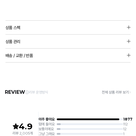
상품 스펙
소재 : 레이온 27%, 폴리에스터69%, 폴리우레탄4%
상품 관리
[Care Guide]
배송 / 교환 / 반품
1. 고온 세탁은 제품 변형의 원인이 될 수 있으므로, 미지근한 물로 세탁해 주세요.
2. 기계 세탁을 할 경우 제품 손상 및 변형 방지를 위해, 반드시 세탁망을 사용해 주세요.
[배송]
3. 건조기 사용 시 고온으로 인한 제품 손상 및 변형이 발생할 수 있으므로 자연 건조해
· 택배사: 한진택배 (1588-0011) | 기본 배송비 2,500원 / 3만원 이상 무료배송
주세요.
· 제주 +3,000원 / 도서산간 +5,000원 (교환·반품 시 왕복 총 비용 11,000원
4. 짙은 색상과 밝은 색상은 분리하여 세탁해 주세요.
~15,000원)
5. 땀과 비 등에 젖은 상태로 방치할 경우, 변색 또는 이염현상이 나타날 수 있습니다.
· 평일 오전 10시 이전 결제 완료 시 당일 발송 (이후 1~3 영업일 소요)
6. 소비자 부주의로 인한 제품 손상은 보상되지 않습니다.
· 주문 폭주 시 순차 발송으로 배송이 지연될 수 있는 점 양해 부탁드리며, 배송 지연은 무
상 반품 사유에 해당하지 않습니다.
[Product Info]
제조원: (주)컴포트랩 협력 업체
[교환 / 반품]
판매원: (주)컴포트랩
접수
제조국:
중국
· 수령 후 7일 이내 마이페이지 또는 1:1 채팅으로 접수 → 수령 후 10일 이내 도착분 처리
가능