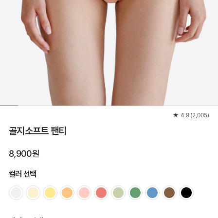
★
4.9
(
2,005
)
골지소프트 팬티
8,900원
컬러 선택