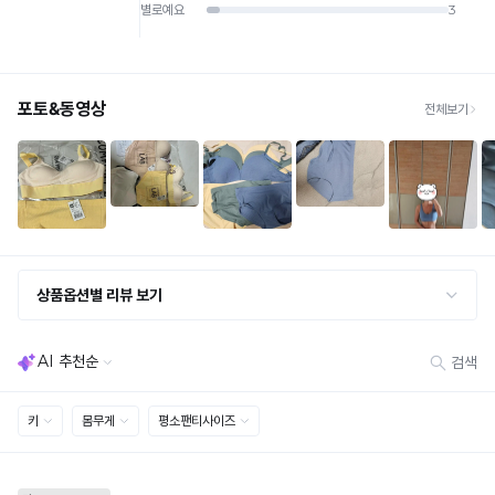
배송비
· 단순변심 (사이즈·컬러·디자인 변경): 교환·반품 배송비 5,000원
· 불량 상품: 동일 상품(동일 컬러·사이즈) 1회 교환 / 다른 디자인 교환 시 배송비 5,000
원
· 빠른 수령이 필요할 경우, 교환보다 전체반품 후 재구매를 권장합니다.
(교환: 약 10영업일 / 반품: 약 7영업일 소요, 배송비 동일)
세트 교환 유의
· 옵션 품절 우려가 있으므로 세트 구매 시 함께 반송 권장
· 단품 반송 후 품절 시 대체 상품 안내 / 추가 접수 시 배송비 발생 가능
교환·반품 불가
· 수령 후 7일 초과 / 택 제거·세탁·착용·훼손·오염된 상품
· 불량·오배송이라도 택 제거 또는 세탁 후에는 불가
· 사이즈 허용 오차(약 1cm) / 실밥·미세 컬러 차이 등 대량생산 특성에 의한 사소한 차이
· 고객 부주의로 인한 변형·훼손·오염
· 다종 PACK 구성 상품의 부분 반품 및 타상품 교환 불가
[결제]
무통장(가상계좌)
· 입금자명: ㈜컴포트랩 / 주문 후 3일 이내 입금 (기간 초과 시 자동 취소, 복구 불가)
· 금액·은행·계좌번호 오입력 시 송금 불가 → 정확히 확인 후 입금 / 문의: 1:1 채팅
· 여러 건 주문 시 가상계좌별로 각각 입금 (총액 일괄 입금 불가)
예) 1만원 A + 1만원 B → 각 1만원씩 입금 O / 합산 2만원 입금 ✕