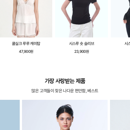
쿨실크 루루 캐미탑
시스루 숏 슬리브
시
47,900원
23,900원
가장 사랑받는 제품
많은 고객들이 찾은 나다운 편안함, 베스트