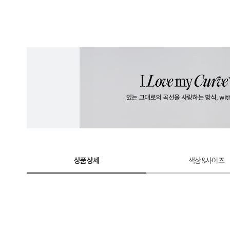
상품상세
색상&사이즈