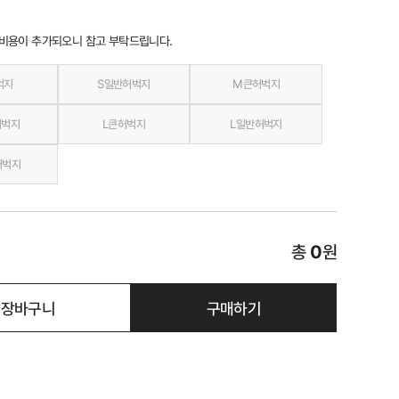
 비용이 추가되오니 참고 부탁드립니다.
벅지
S일반허벅지
M큰허벅지
허벅지
L큰허벅지
L일반허벅지
허벅지
총
0
원
장바구니
구매하기