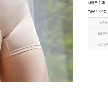
사이즈 선택
*일부 사이즈는
S큰허
M일반
XL일반