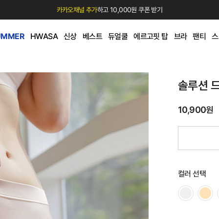
카카오채널 추가
하고 10,000원 쿠폰 받기
UMMER
HWASA
신상
베스트
듀얼쿨
에르고핏 탑
브라
팬티
스
솔루션 
10,900원
컬러 선택