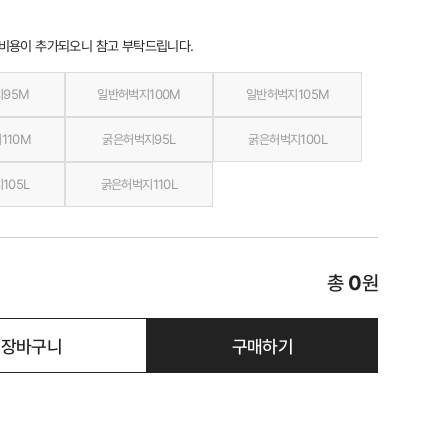
 비용이 추가되오니 참고 부탁드립니다.
지95M
일반허벅지100M
일반허벅지105M
110M
굵은허벅지95L
굵은허벅지100L
105L
굵은허벅지110L
총
0
원
장바구니
구매하기