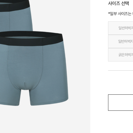
사이즈 선택
*일부 사이즈는
일반허벅
일반허벅지
굵은허벅지