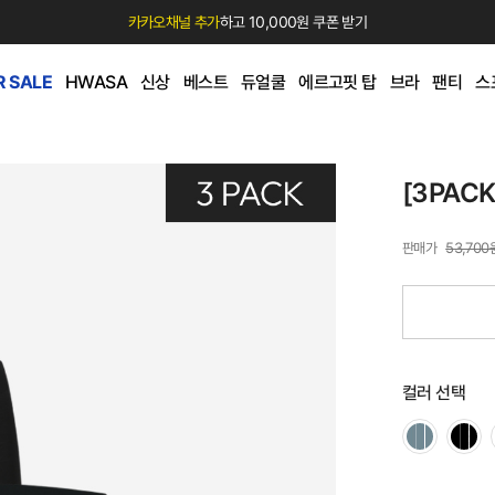
카카오채널 추가
하고 10,000원 쿠폰 받기
 SALE
HWASA
신상
베스트
듀얼쿨
에르고핏 탑
브라
팬티
스
[3PAC
53,700
컬러 선택