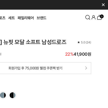
✕
0
포츠
세트
패밀리웨어
브랜드
K] 뉴핏 모달 소프트 남성드로즈
★
5.0
(
24
)
22%
41,900원
원
회원가입 후 75,000원 웰컴 쿠폰팩 받기