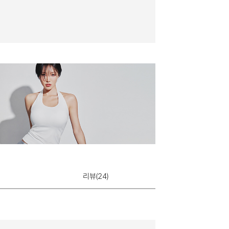
리뷰(
24
)