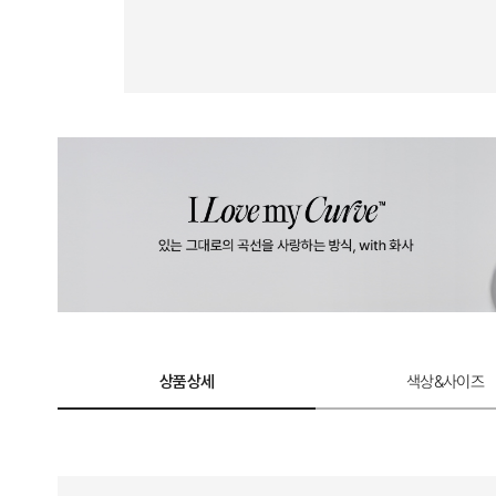
상품상세
색상&사이즈