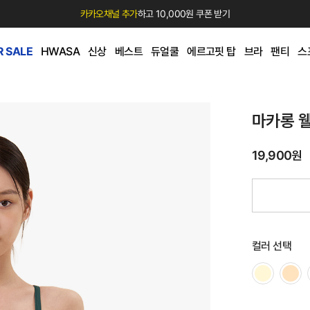
카카오채널 추가
하고 10,000원 쿠폰 받기
 SALE
HWASA
신상
베스트
듀얼쿨
에르고핏 탑
브라
팬티
스
마카롱 
19,900원
컬러 선택