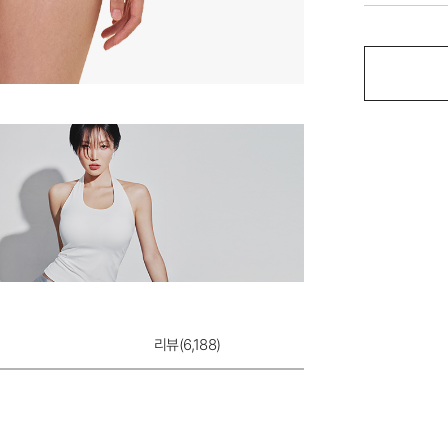
마카롱 웰핏 팬티
8,900원
리뷰(
6,188
)