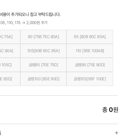
 비용이 추가되오니 참고 부탁드립니다.
05, 110, 115 → 2,000원 추가
0C 75A]
90 [75B 75C 80A]
95 [80B 80C 85A]
5C 90A]
105[90B 90C 95A]
110 [95E 100AB]
 105C]
글램85 [70E 75D]
글램90 [75E 80D]
E 85D]
글램100 [85E 90D]
글램105[95F 100E]
총
0
원
품