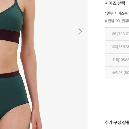
사이즈 선택
*일부 사이즈는
※ 글램100, 글램1
85 [70B 7
100[85B 8
115[105AB
글램95 [80
추가 구성 상