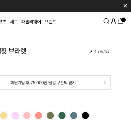
✕
0
포츠
세트
패밀리웨어
브랜드
웰핏 브라렛
★
4.9
(
6,188
)
회원가입 후 75,000원 웰컴 쿠폰팩 받기