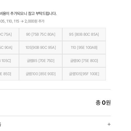
 비용이 추가되오니 참고 부탁드립니다.
05, 110, 115 → 2,000원 추가
0C 75A]
90 [75B 75C 80A]
95 [80B 80C 85A]
5C 90A]
105[90B 90C 95A]
110 [95E 100AB]
 105C]
글램85 [70E 75D]
글램90 [75E 80D]
E 85D]
글램100 [85E 90D]
글램105[95F 100E]
총
0
원
품