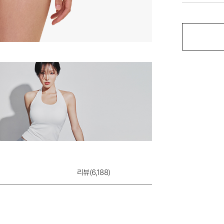
마카롱 웰핏 팬티
8,900원
리뷰(
6,188
)