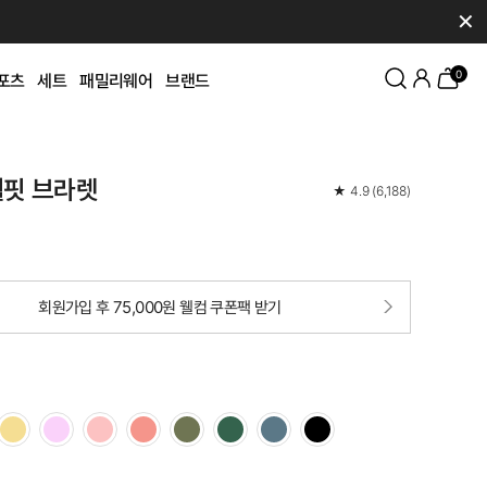
✕
0
포츠
세트
패밀리웨어
브랜드
웰핏 브라렛
★
4.9
(
6,188
)
회원가입 후 75,000원 웰컴 쿠폰팩 받기