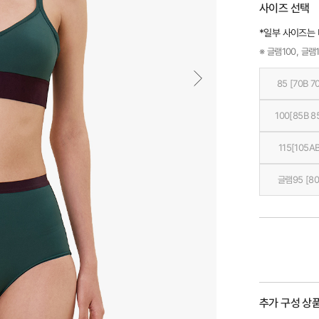
사이즈 선택
*일부 사이즈는
※ 글램100, 글램1
85 [70B 7
100[85B 8
115[105AB
글램95 [80
추가 구성 상