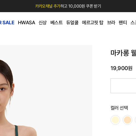
카카오채널 추가
하고 10,000원 쿠폰 받기
 SALE
HWASA
신상
베스트
듀얼쿨
에르고핏 탑
브라
팬티
스
마카롱 
19,900원
컬러 선택