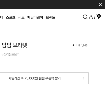
✕
0
티
스포츠
세트
패밀리웨어
브랜드
 탐탐 브라렛
★
4.8
(
1,913
)
 #삼각몰드브라
회원가입 후 75,000원 웰컴 쿠폰팩 받기