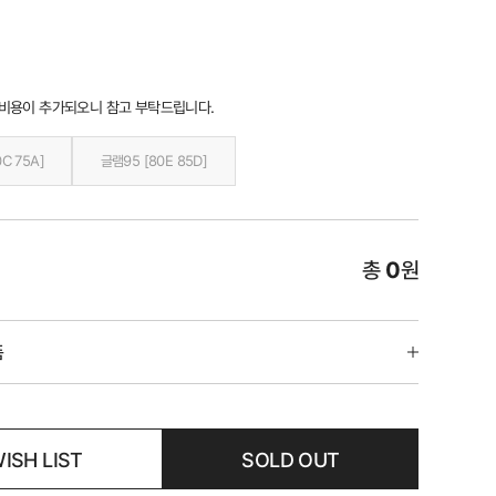
 비용이 추가되오니 참고 부탁드립니다.
0C 75A]
글램95 [80E 85D]
총
0
원
품
ISH LIST
SOLD OUT