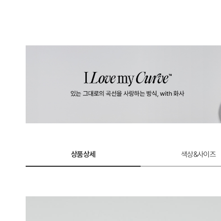
상품상세
색상&사이즈