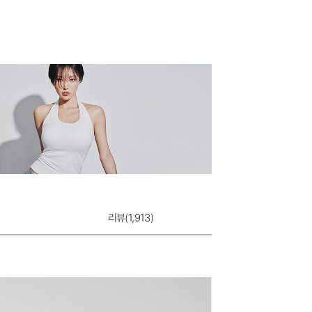
뉴 베이직 탐탐 팬
8,900원
리뷰(
1,913
)