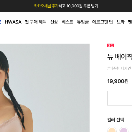
카카오채널 추가
하고 10,000원 쿠폰 받기
E
HWASA
첫 구매 혜택
신상
베스트
듀얼쿨
에르고핏 탑
브라
팬
뉴 베이직
#매끈한 디자인
19,900원
컬러 선택