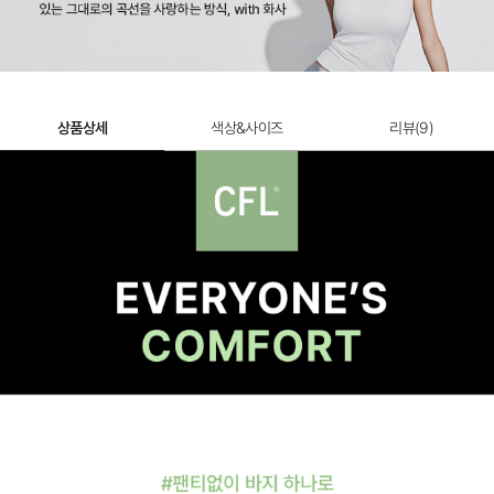
상품상세
색상&사이즈
리뷰(
9
)