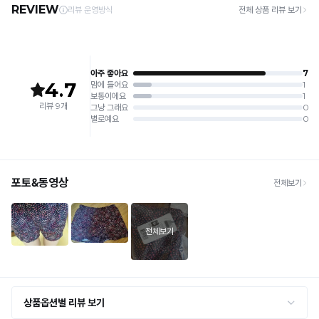
· 평일 오전 10시 이전 결제 완료 시 당일 발송 (이후 1~3 영업일 소요)
6. 소비자 부주의로 인한 제품 손상은 보상되지 않습니다.
· 주문 폭주 시 순차 발송으로 배송이 지연될 수 있는 점 양해 부탁드리며, 배송 지연은 무
상 반품 사유에 해당하지 않습니다.
[Product Info]
제조원: (주)컴포트랩 협력 업체
[교환 / 반품]
판매원: (주)컴포트랩
접수
제조국:
중국
· 수령 후 7일 이내 마이페이지 또는 1:1 채팅으로 접수 → 수령 후 10일 이내 도착분 처리
가능
배송비
· 단순변심 (사이즈·컬러·디자인 변경): 교환·반품 배송비 5,000원
· 불량 상품: 동일 상품(동일 컬러·사이즈) 1회 교환 / 다른 디자인 교환 시 배송비 5,000
원
· 빠른 수령이 필요할 경우, 교환보다 전체반품 후 재구매를 권장합니다.
(교환: 약 10영업일 / 반품: 약 7영업일 소요, 배송비 동일)
세트 교환 유의
· 옵션 품절 우려가 있으므로 세트 구매 시 함께 반송 권장
· 단품 반송 후 품절 시 대체 상품 안내 / 추가 접수 시 배송비 발생 가능
교환·반품 불가
· 수령 후 7일 초과 / 택 제거·세탁·착용·훼손·오염된 상품
· 불량·오배송이라도 택 제거 또는 세탁 후에는 불가
· 사이즈 허용 오차(약 1cm) / 실밥·미세 컬러 차이 등 대량생산 특성에 의한 사소한 차이
· 고객 부주의로 인한 변형·훼손·오염