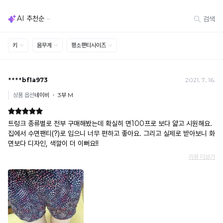
· 다종 PACK 구성 상품의 부분 반품 및 타상품 교환 불가
[결제]
무통장(가상계좌)
· 입금자명: ㈜컴포트랩 / 주문 후 3일 이내 입금 (기간 초과 시 자동 취소, 복구 불가)
· 금액·은행·계좌번호 오입력 시 송금 불가 → 정확히 확인 후 입금 / 문의: 1:1 채팅
· 여러 건 주문 시 가상계좌별로 각각 입금 (총액 일괄 입금 불가)
예) 1만원 A + 1만원 B → 각 1만원씩 입금 O / 합산 2만원 입금 ✕
휴대폰 결제
· 취소 가능: 결제한 당월 말일까지
예) 12/30 결제 → 12/31까지 취소 가능
· 당월 취소 불가 시: 수수료 3.5% 차감 후 현금 환불
쿠폰
· 일반 상품 구매 시에만 적용 가능
· 이벤트·1+1·세트·할인 적용 상품·ACC·프리미엄·다종구성 상품은 적용 불가
· 배송 준비 중이라도 송장 등록 후에는 주문 취소 불가
· 배송 중 미협의 반품 접수 시, 회수 완료 후 단순변심 반품으로 처리되어 배송비가 부과
됩니다.