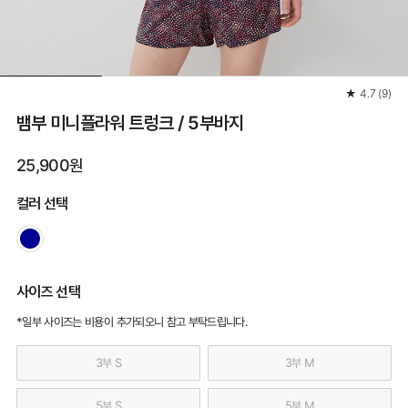
★
4.7
(
9
)
뱀부 미니플라워 트렁크 / 5부바지
25,900원
컬러 선택
사이즈 선택
*일부 사이즈는 비용이 추가되오니 참고 부탁드립니다.
3부 S
3부 M
5부 S
5부 M