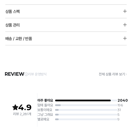
상품 스펙
소재 앞판(메쉬원단) : 폴리에스터 100%
상품 관리
뒷판(양면원단) : 나일론 71%, 폴리우레탄 29%
[Care Guide]
배송 / 교환 / 반품
몰드두께 : 85,90사이즈: 15mm 그외 사이즈: 9mm
1. 고온 세탁은 제품 변형의 원인이 될 수 있으므로, 미지근한 물로 세탁해 주세요.
패드추가 불가능
2. 기계 세탁을 할 경우 제품 손상 및 변형 방지를 위해, 반드시 세탁망을 사용해 주세요.
[배송]
3. 건조기 사용 시 고온으로 인한 제품 손상 및 변형이 발생할 수 있으므로 자연 건조해
· 택배사: 한진택배 (1588-0011) | 기본 배송비 2,500원 / 3만원 이상 무료배송
오렌지와 로얄블루
는 단종색상으로 품절 사이즈가
주세요.
· 제주 +3,000원 / 도서산간 +5,000원 (교환·반품 시 왕복 총 비용 11,000원
더 이상 재입고 되지 않습니다.
4. 짙은 색상과 밝은 색상은 분리하여 세탁해 주세요.
~15,000원)
5. 땀과 비 등에 젖은 상태로 방치할 경우, 변색 또는 이염현상이 나타날 수 있습니다.
· 평일 오전 10시 이전 결제 완료 시 당일 발송 (이후 1~3 영업일 소요)
6. 소비자 부주의로 인한 제품 손상은 보상되지 않습니다.
· 주문 폭주 시 순차 발송으로 배송이 지연될 수 있는 점 양해 부탁드리며, 배송 지연은 무
상 반품 사유에 해당하지 않습니다.
[Product Info]
제조원: (주)컴포트랩 협력 업체
[교환 / 반품]
판매원: (주)컴포트랩
접수
제조국:
중국
· 수령 후 7일 이내 마이페이지 또는 1:1 채팅으로 접수 → 수령 후 10일 이내 도착분 처리
가능
배송비
· 단순변심 (사이즈·컬러·디자인 변경): 교환·반품 배송비 5,000원
· 불량 상품: 동일 상품(동일 컬러·사이즈) 1회 교환 / 다른 디자인 교환 시 배송비 5,000