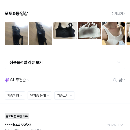
원
· 빠른 수령이 필요할 경우, 교환보다 전체반품 후 재구매를 권장합니다.
(교환: 약 10영업일 / 반품: 약 7영업일 소요, 배송비 동일)
세트 교환 유의
· 옵션 품절 우려가 있으므로 세트 구매 시 함께 반송 권장
· 단품 반송 후 품절 시 대체 상품 안내 / 추가 접수 시 배송비 발생 가능
교환·반품 불가
· 수령 후 7일 초과 / 택 제거·세탁·착용·훼손·오염된 상품
· 불량·오배송이라도 택 제거 또는 세탁 후에는 불가
· 사이즈 허용 오차(약 1cm) / 실밥·미세 컬러 차이 등 대량생산 특성에 의한 사소한 차이
· 고객 부주의로 인한 변형·훼손·오염
· 다종 PACK 구성 상품의 부분 반품 및 타상품 교환 불가
[결제]
무통장(가상계좌)
· 입금자명: ㈜컴포트랩 / 주문 후 3일 이내 입금 (기간 초과 시 자동 취소, 복구 불가)
· 금액·은행·계좌번호 오입력 시 송금 불가 → 정확히 확인 후 입금 / 문의: 1:1 채팅
· 여러 건 주문 시 가상계좌별로 각각 입금 (총액 일괄 입금 불가)
예) 1만원 A + 1만원 B → 각 1만원씩 입금 O / 합산 2만원 입금 ✕
휴대폰 결제
· 취소 가능: 결제한 당월 말일까지
예) 12/30 결제 → 12/31까지 취소 가능