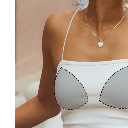
을
입
체
적
으
로
감
싸
자
연
스
러
운
가
슴