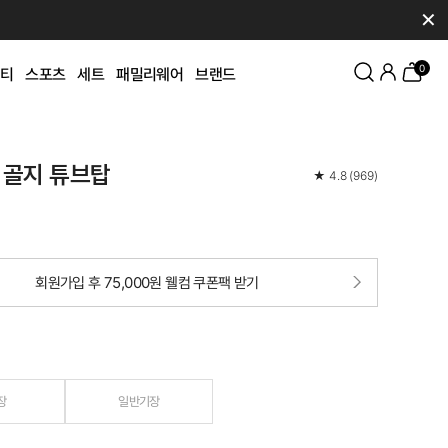
✕
0
티
스포츠
세트
패밀리웨어
브랜드
 골지 튜브탑
★
4.8
(
969
)
회원가입 후 75,000원 웰컴 쿠폰팩 받기
장
일반기장