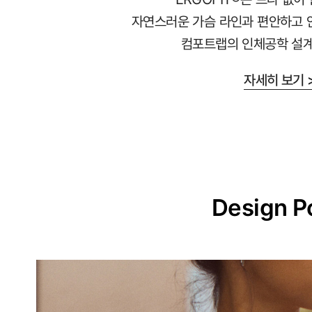
교
자연스러운 가슴 라인과 편안하고 
하
컴포트랩의 인체공학 설계
게
설
자세히 보기 
계
된
3D
일
체
형
Design P
몰
드
가
슴