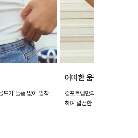
어떠한 움직임에도 처지지
몰드가 들뜸 없이 밀착
컴포트랩만의 에르고핏 22° 커
하며 깔끔한 옆선을 만듭니다.