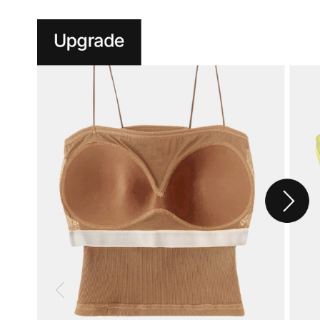
라
차
별
화
된
몰
드
설
계
자
체
제
작
몰
드