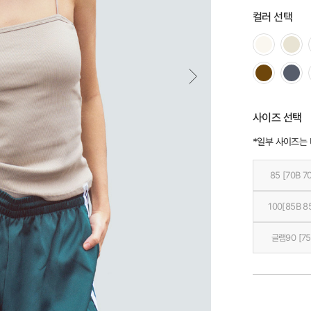
컬러 선택
사이즈 선택
*일부 사이즈는
85 [70B 7
100[85B 8
글램90 [75