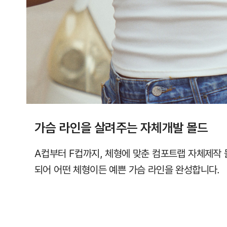
라
인
을
완
성
합
니
다.
가슴 라인을 살려주는 자체개발 몰드
컵
사
A컵부터 F컵까지, 체형에 맞춘 컴포트랩 자체제작 
이
되어 어떤 체형이든 예쁜 가슴 라인을 완성합니다.
즈
에
따