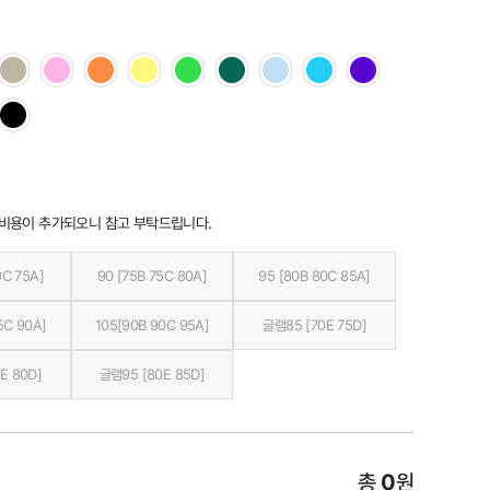
 비용이 추가되오니 참고 부탁드립니다.
0C 75A]
90 [75B 75C 80A]
95 [80B 80C 85A]
5C 90A]
105[90B 90C 95A]
글램85 [70E 75D]
E 80D]
글램95 [80E 85D]
총
0
원