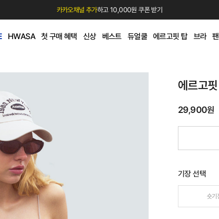
카카오채널 추가
하고 10,000원 쿠폰 받기
E
HWASA
첫 구매 혜택
신상
베스트
듀얼쿨
에르고핏 탑
브라
팬
에르고핏
29,900원
기장 선택
숏기