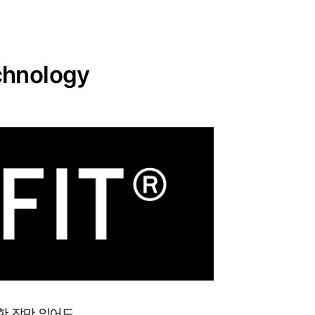
hnology
 한 장만 입어도