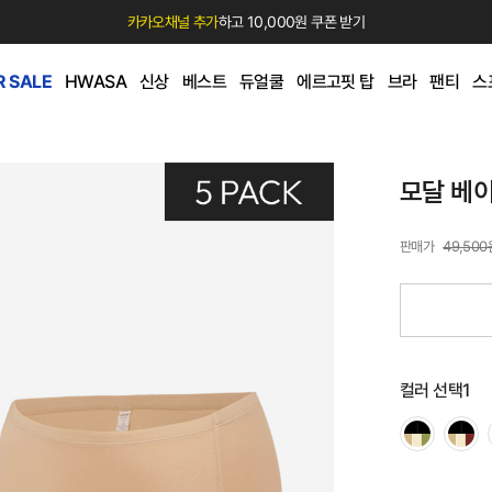
카카오채널 추가
하고 10,000원 쿠폰 받기
 SALE
HWASA
신상
베스트
듀얼쿨
에르고핏 탑
브라
팬티
스
모달 베이
49,500
컬러 선택1