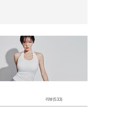
리뷰(
533
)