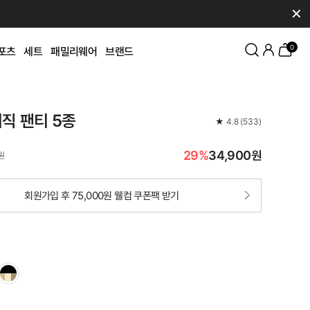
✕
0
포츠
세트
패밀리웨어
브랜드
직 팬티 5종
★
4.8
(
533
)
29%
34,900원
원
회원가입 후 75,000원 웰컴 쿠폰팩 받기