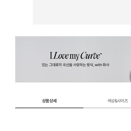
상품상세
색상&사이즈