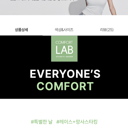
12,900원
상품상세
색상&사이즈
리뷰(
25
)