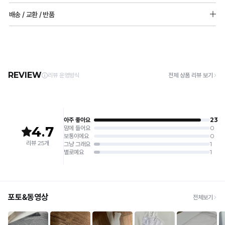
[Care Guide]
배송 / 교환 / 반품
1. 고온 세탁은 제품 변형의 원인이 될 수 있으므로, 미지근한 물로 세탁해 주세요.
2. 기계 세탁을 할 경우 제품 손상 및 변형 방지를 위해, 반드시 세탁망을 사용해 주세요.
[배송]
3. 건조기 사용 시 고온으로 인한 제품 손상 및 변형이 발생할 수 있으므로 자연 건조해
· 택배사: 한진택배 (1588-0011) | 기본 배송비 2,500원 / 3만원 이상 무료배송
주세요.
· 제주 +3,000원 / 도서산간 +5,000원 (교환·반품 시 왕복 총 비용 11,000원
4. 짙은 색상과 밝은 색상은 분리하여 세탁해 주세요.
~15,000원)
5. 땀과 비 등에 젖은 상태로 방치할 경우, 변색 또는 이염현상이 나타날 수 있습니다.
· 평일 오전 10시 이전 결제 완료 시 당일 발송 (이후 1~3 영업일 소요)
6. 소비자 부주의로 인한 제품 손상은 보상되지 않습니다.
· 주문 폭주 시 순차 발송으로 배송이 지연될 수 있는 점 양해 부탁드리며, 배송 지연은 무
상 반품 사유에 해당하지 않습니다.
[Product Info]
제조원: (주)컴포트랩 협력 업체
[교환 / 반품]
판매원: (주)컴포트랩
접수
제조국:
중국
· 수령 후 7일 이내 마이페이지 또는 1:1 채팅으로 접수 → 수령 후 10일 이내 도착분 처리
가능
배송비
· 단순변심 (사이즈·컬러·디자인 변경): 교환·반품 배송비 5,000원
· 불량 상품: 동일 상품(동일 컬러·사이즈) 1회 교환 / 다른 디자인 교환 시 배송비 5,000
원
· 빠른 수령이 필요할 경우, 교환보다 전체반품 후 재구매를 권장합니다.
(교환: 약 10영업일 / 반품: 약 7영업일 소요, 배송비 동일)
세트 교환 유의
· 옵션 품절 우려가 있으므로 세트 구매 시 함께 반송 권장