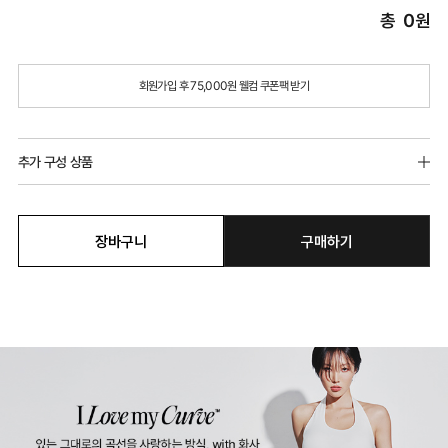
총
0
원
회원가입 후 75,000원 웰컴 쿠폰팩 받기
추가 구성 상품
장바구니
구매하기
러브엔젤 가터벨트