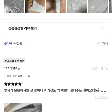
· 단품 반송 후 품절 시 대체 상품 안내 / 추가 접수 시 배송비 발생 가능
교환·반품 불가
· 수령 후 7일 초과 / 택 제거·세탁·착용·훼손·오염된 상품
· 불량·오배송이라도 택 제거 또는 세탁 후에는 불가
· 사이즈 허용 오차(약 1cm) / 실밥·미세 컬러 차이 등 대량생산 특성에 의한 사소한 차이
· 고객 부주의로 인한 변형·훼손·오염
· 다종 PACK 구성 상품의 부분 반품 및 타상품 교환 불가
[결제]
무통장(가상계좌)
· 입금자명: ㈜컴포트랩 / 주문 후 3일 이내 입금 (기간 초과 시 자동 취소, 복구 불가)
· 금액·은행·계좌번호 오입력 시 송금 불가 → 정확히 확인 후 입금 / 문의: 1:1 채팅
· 여러 건 주문 시 가상계좌별로 각각 입금 (총액 일괄 입금 불가)
예) 1만원 A + 1만원 B → 각 1만원씩 입금 O / 합산 2만원 입금 ✕
휴대폰 결제
· 취소 가능: 결제한 당월 말일까지
예) 12/30 결제 → 12/31까지 취소 가능
· 당월 취소 불가 시: 수수료 3.5% 차감 후 현금 환불
쿠폰
· 일반 상품 구매 시에만 적용 가능
· 이벤트·1+1·세트·할인 적용 상품·ACC·프리미엄·다종구성 상품은 적용 불가
· 배송 준비 중이라도 송장 등록 후에는 주문 취소 불가