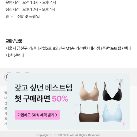
운영시간 : 오전 10시 - 오후 4시
점심시간 : 오후 12시 - 오후 1시
휴 무 : 주말 및 공휴일
교환 / 반품
서울시 금천구 가산디지털2로 83 신관M1층 가산벤처대리점 (주)컴포트랩 / 택배
사:한진택배
법인명(상호)
(주)컴포트랩
대표자(성명)
최선미
전화
070-5217-2205
본사주소
서울특별시 강남구 압구정로30길 78
사업자등록번호
744-81-00453
통신판매업신고
제2020-서울강남-02754호
개인정보관리책임
황형수
Copyright (C) COMFORTLAB. All Rights Reverved.