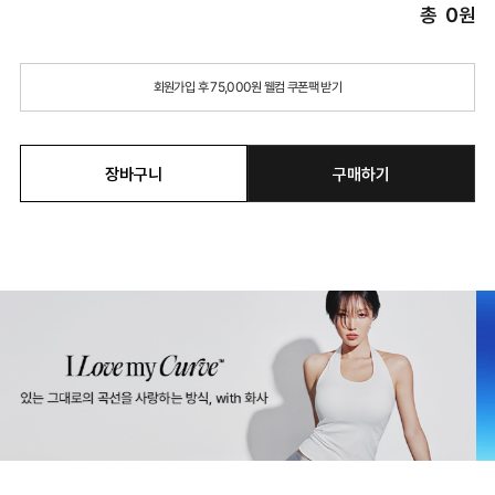
총
0
원
회원가입 후 75,000원 웰컴 쿠폰팩 받기
장바구니
구매하기