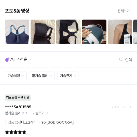
원
공
· 빠른 수령이 필요할 경우, 교환보다 전체반품 후 재구매를 권장합니다.
몰
(교환: 약 10영업일 / 반품: 약 7영업일 소요, 배송비 동일)
드
세트 교환 유의
의
· 옵션 품절 우려가 있으므로 세트 구매 시 함께 반송 권장
차
· 단품 반송 후 품절 시 대체 상품 안내 / 추가 접수 시 배송비 발생 가능
이
를
교환·반품 불가
· 수령 후 7일 초과 / 택 제거·세탁·착용·훼손·오염된 상품
확
· 불량·오배송이라도 택 제거 또는 세탁 후에는 불가
인
· 사이즈 허용 오차(약 1cm) / 실밥·미세 컬러 차이 등 대량생산 특성에 의한 사소한 차이
해
· 고객 부주의로 인한 변형·훼손·오염
보
· 다종 PACK 구성 상품의 부분 반품 및 타상품 교환 불가
세
[결제]
요.
무통장(가상계좌)
· 입금자명: ㈜컴포트랩 / 주문 후 3일 이내 입금 (기간 초과 시 자동 취소, 복구 불가)
· 금액·은행·계좌번호 오입력 시 송금 불가 → 정확히 확인 후 입금 / 문의: 1:1 채팅
· 여러 건 주문 시 가상계좌별로 각각 입금 (총액 일괄 입금 불가)
예) 1만원 A + 1만원 B → 각 1만원씩 입금 O / 합산 2만원 입금 ✕
휴대폰 결제
· 취소 가능: 결제한 당월 말일까지
예) 12/30 결제 → 12/31까지 취소 가능