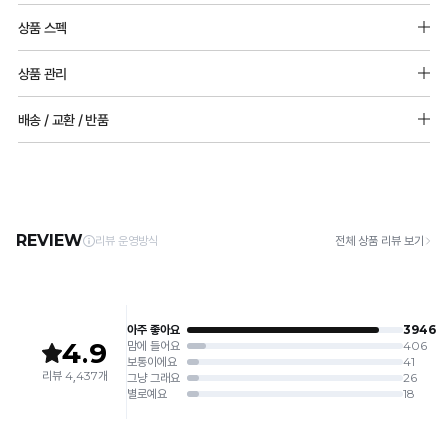
반
상품 스펙
몰
소재: 메쉬원단_나일론 90%, 폴리우레탄 10%
드
상품 관리
주원단: 폴리에스터88%, 폴리우레탄12%
vs
[Care Guide]
배송 / 교환 / 반품
타
몰드두께 : 상세페이지 참고
1. 고온 세탁은 제품 변형의 원인이 될 수 있으므로, 미지근한 물로 세탁해 주세요.
패드 추가 불가능
2. 기계 세탁을 할 경우 제품 손상 및 변형 방지를 위해, 반드시 세탁망을 사용해 주세요.
공
[배송]
3. 건조기 사용 시 고온으로 인한 제품 손상 및 변형이 발생할 수 있으므로 자연 건조해
· 택배사: 한진택배 (1588-0011) | 기본 배송비 2,500원 / 3만원 이상 무료배송
몰
주세요.
· 제주 +3,000원 / 도서산간 +5,000원 (교환·반품 시 왕복 총 비용 11,000원
드
4. 짙은 색상과 밝은 색상은 분리하여 세탁해 주세요.
~15,000원)
5. 땀과 비 등에 젖은 상태로 방치할 경우, 변색 또는 이염현상이 나타날 수 있습니다.
비
· 평일 오전 10시 이전 결제 완료 시 당일 발송 (이후 1~3 영업일 소요)
6. 소비자 부주의로 인한 제품 손상은 보상되지 않습니다.
· 주문 폭주 시 순차 발송으로 배송이 지연될 수 있는 점 양해 부탁드리며, 배송 지연은 무
교
상 반품 사유에 해당하지 않습니다.
[Product Info]
제조원: (주)컴포트랩 협력 업체
[교환 / 반품]
판매원: (주)컴포트랩
일
접수
제조국:
중국
반
· 수령 후 7일 이내 마이페이지 또는 1:1 채팅으로 접수 → 수령 후 10일 이내 도착분 처리
몰
가능
드
배송비
와
· 단순변심 (사이즈·컬러·디자인 변경): 교환·반품 배송비 5,000원
타
· 불량 상품: 동일 상품(동일 컬러·사이즈) 1회 교환 / 다른 디자인 교환 시 배송비 5,000