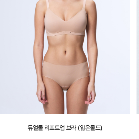
듀얼쿨 리프트업 브라 (얇은몰드)