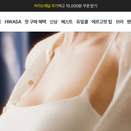
카카오채널 추가
하고 10,000원 쿠폰 받기
E
HWASA
첫 구매 혜택
신상
베스트
듀얼쿨
에르고핏 탑
브라
팬