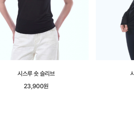
시스루 롱 슬리브
시어레
25,900원