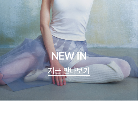
NEW IN
지금 만나보기
쿨실크 루루 캐미탑
47,900원