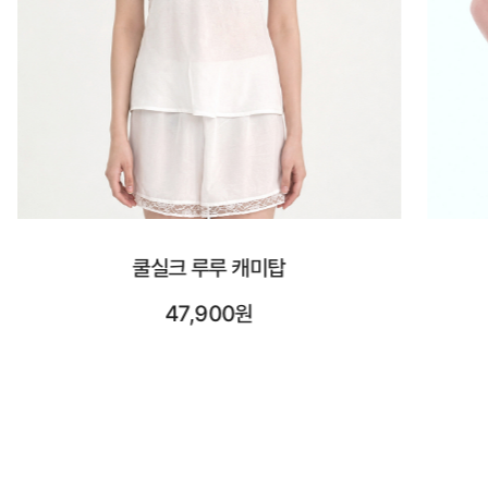
시스루 숏 슬리브
23,900원