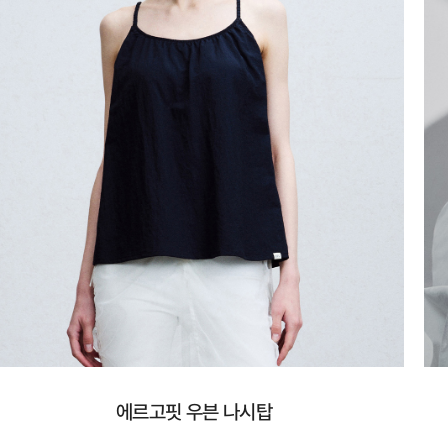
에르고핏 우븐 나시탑