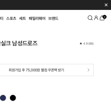
✕
0
티
스포츠
세트
패밀리웨어
브랜드
쿨실크 남성드로즈
★
4.9
(
88
)
회원가입 후 75,000원 웰컴 쿠폰팩 받기