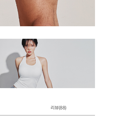
리뷰(
88
)