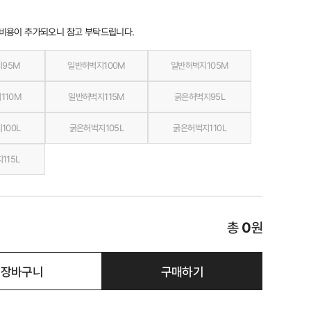
 비용이 추가되오니 참고 부탁드립니다.
지95M
일반허벅지100M
일반허벅지105M
110M
일반허벅지115M
굵은허벅지95L
100L
굵은허벅지105L
굵은허벅지110L
115L
총
0
원
장바구니
구매하기