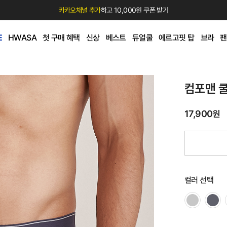
카카오채널 추가
하고 10,000원 쿠폰 받기
E
HWASA
첫 구매 혜택
신상
베스트
듀얼쿨
에르고핏 탑
브라
팬
컴포맨 
17,900원
컬러 선택