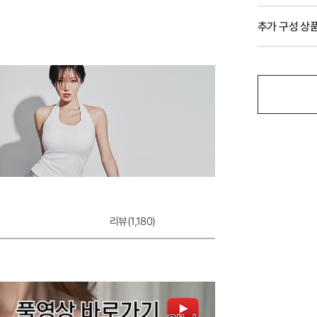
추가 구성 상
리뷰(
1,180
)
드림엔젤 갈라 T-
8,900원