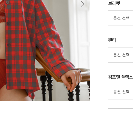
브라렛
팬티
컴포맨 플렉스