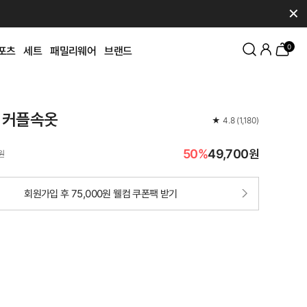
✕
0
포츠
세트
패밀리웨어
브랜드
 커플속옷
★
4.8
(
1,180
)
50%
49,700원
원
회원가입 후 75,000원 웰컴 쿠폰팩 받기