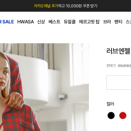
카카오채널 추가
하고 10,000원 쿠폰 받기
 SALE
HWASA
신상
베스트
듀얼쿨
에르고핏 탑
브라
팬티
스
러브엔젤
99,900
컬러