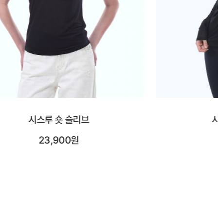
시스루 롱 슬리브
시어레
25,900원