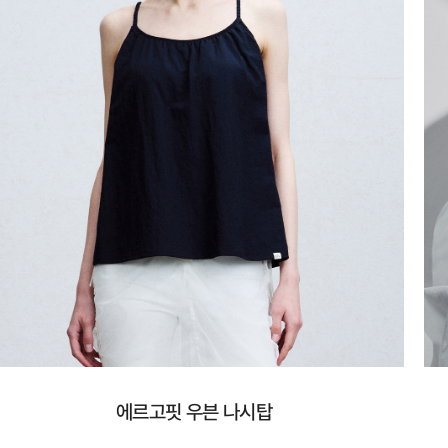
에르고핏 우븐 나시탑