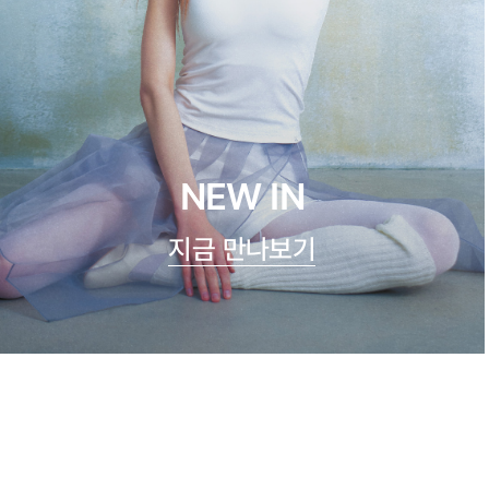
NEW IN
지금 만나보기
쿨실크 루루 캐미탑
47,900원