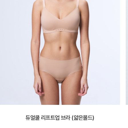
듀얼쿨 리프트업 브라 (얇은몰드)