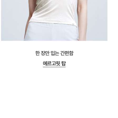
한 장만 입는 간편함
에르고핏 탑