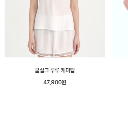
시스루 숏 슬리브
23,900원