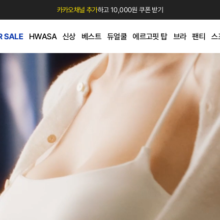
카카오채널 추가
하고 10,000원 쿠폰 받기
 SALE
HWASA
신상
베스트
듀얼쿨
에르고핏 탑
브라
팬티
스