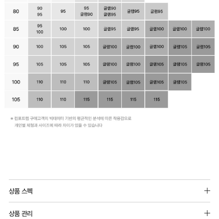
상품 스펙
소재 : 폴리에스터,폴리우레탄,나일론
상품 관리
몰드두께 :전사이즈 5mm 패드 추가 불가