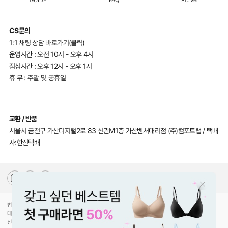
CS문의
1:1 채팅 상담 바로가기(클릭)
운영시간 : 오전 10시 - 오후 4시
점심시간 : 오후 12시 - 오후 1시
휴 무 : 주말 및 공휴일
교환 / 반품
서울시 금천구 가산디지털2로 83 신관M1층 가산벤처대리점 (주)컴포트랩 / 택배
사:한진택배
법인명(상호)
(주)컴포트랩
대표자(성명)
최선미
전화
070-5217-2205