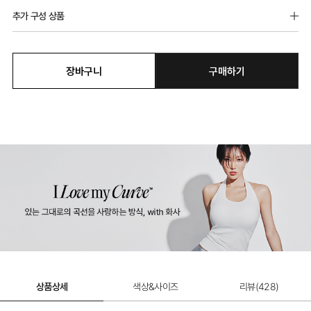
추가 구성 상품
장바구니
구매하기
에어슬림핏 골프팬티
12,900원
상품상세
색상&사이즈
리뷰(
428
)