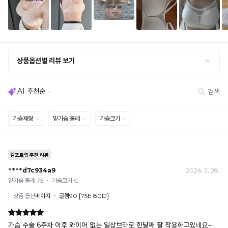
· 옵션 품절 우려가 있으므로 세트 구매 시 함께 반송 권장
· 단품 반송 후 품절 시 대체 상품 안내 / 추가 접수 시 배송비 발생 가능
교환·반품 불가
· 수령 후 7일 초과 / 택 제거·세탁·착용·훼손·오염된 상품
· 불량·오배송이라도 택 제거 또는 세탁 후에는 불가
· 사이즈 허용 오차(약 1cm) / 실밥·미세 컬러 차이 등 대량생산 특성에 의한 사소한 차이
· 고객 부주의로 인한 변형·훼손·오염
· 다종 PACK 구성 상품의 부분 반품 및 타상품 교환 불가
[결제]
무통장(가상계좌)
· 입금자명: ㈜컴포트랩 / 주문 후 3일 이내 입금 (기간 초과 시 자동 취소, 복구 불가)
· 금액·은행·계좌번호 오입력 시 송금 불가 → 정확히 확인 후 입금 / 문의: 1:1 채팅
· 여러 건 주문 시 가상계좌별로 각각 입금 (총액 일괄 입금 불가)
예) 1만원 A + 1만원 B → 각 1만원씩 입금 O / 합산 2만원 입금 ✕
휴대폰 결제
· 취소 가능: 결제한 당월 말일까지
예) 12/30 결제 → 12/31까지 취소 가능
· 당월 취소 불가 시: 수수료 3.5% 차감 후 현금 환불
쿠폰
· 일반 상품 구매 시에만 적용 가능
· 이벤트·1+1·세트·할인 적용 상품·ACC·프리미엄·다종구성 상품은 적용 불가