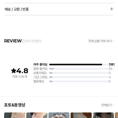
어깨끈 넓이
[Care Guide]
배송 / 교환 / 반품
85,90,95_13mm / 100,105,글램사이즈_16mm
1. 고온 세탁은 제품 변형의 원인이 될 수 있으므로, 미지근한 물로 세탁해 주세요.
2. 기계 세탁을 할 경우 제품 손상 및 변형 방지를 위해, 반드시 세탁망을 사용해 주세요.
[배송]
3. 건조기 사용 시 고온으로 인한 제품 손상 및 변형이 발생할 수 있으므로 자연 건조해
· 택배사: 한진택배 (1588-0011) | 기본 배송비 2,500원 / 3만원 이상 무료배송
주세요.
· 제주 +3,000원 / 도서산간 +5,000원 (교환·반품 시 왕복 총 비용 11,000원
4. 짙은 색상과 밝은 색상은 분리하여 세탁해 주세요.
~15,000원)
5. 땀과 비 등에 젖은 상태로 방치할 경우, 변색 또는 이염현상이 나타날 수 있습니다.
· 평일 오전 10시 이전 결제 완료 시 당일 발송 (이후 1~3 영업일 소요)
6. 소비자 부주의로 인한 제품 손상은 보상되지 않습니다.
· 주문 폭주 시 순차 발송으로 배송이 지연될 수 있는 점 양해 부탁드리며, 배송 지연은 무
상 반품 사유에 해당하지 않습니다.
[Product Info]
제조원: (주)컴포트랩 협력 업체
[교환 / 반품]
판매원: (주)컴포트랩
접수
제조국:
중국
· 수령 후 7일 이내 마이페이지 또는 1:1 채팅으로 접수 → 수령 후 10일 이내 도착분 처리
가능
배송비
· 단순변심 (사이즈·컬러·디자인 변경): 교환·반품 배송비 5,000원
· 불량 상품: 동일 상품(동일 컬러·사이즈) 1회 교환 / 다른 디자인 교환 시 배송비 5,000
원
· 빠른 수령이 필요할 경우, 교환보다 전체반품 후 재구매를 권장합니다.
(교환: 약 10영업일 / 반품: 약 7영업일 소요, 배송비 동일)
세트 교환 유의