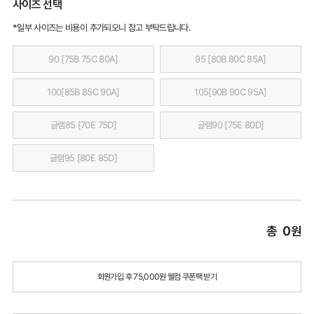
사이즈 선택
*일부 사이즈는 비용이 추가되오니 참고 부탁드립니다.
90 [75B 75C 80A]
95 [80B 80C 85A]
100[85B 85C 90A]
105[90B 90C 95A]
글램85 [70E 75D]
글램90 [75E 80D]
글램95 [80E 85D]
총
0
원
회원가입 후 75,000원 웰컴 쿠폰팩 받기