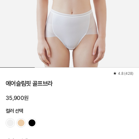
★
4.8
(
428
)
에어슬림핏 골프브라
35,900원
컬러 선택