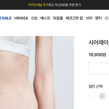
카카오채널 추가
하고 10,000원 쿠폰 받기
 SALE
HWASA
신상
베스트
듀얼쿨
에르고핏 탑
브라
팬티
스
시어레이
19,900원
컬러 선택