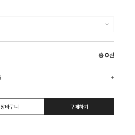
총
0
원
품
장바구니
구매하기