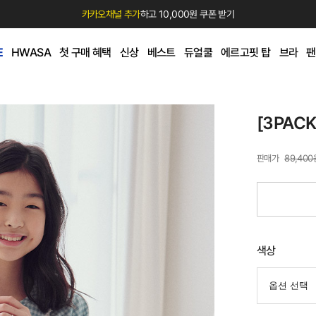
카카오채널 추가
하고 10,000원 쿠폰 받기
E
HWASA
첫 구매 혜택
신상
베스트
듀얼쿨
에르고핏 탑
브라
팬
[3PAC
89,400
색상