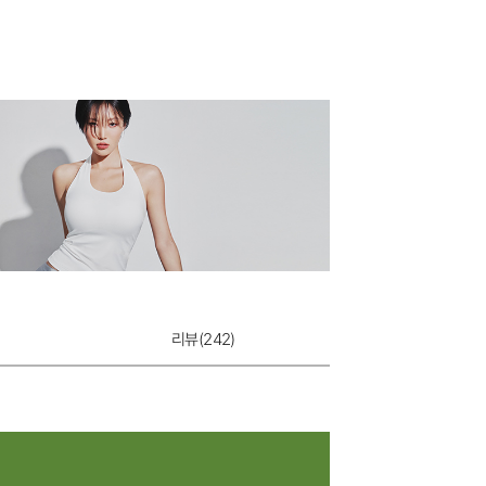
쉬는날 주니어 팬
10,900원
리뷰(
242
)