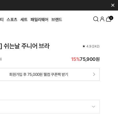
✕
0
티
스포츠
세트
패밀리웨어
브랜드
K] 쉬는날 주니어 브라
★
4.9
(
242
)
15%
75,900원
원
회원가입 후 75,000원 웰컴 쿠폰팩 받기