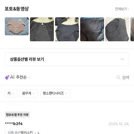
· 빠른 수령이 필요할 경우, 교환보다 전체반품 후 재구매를 권장합니다.
(교환: 약 10영업일 / 반품: 약 7영업일 소요, 배송비 동일)
세트 교환 유의
· 옵션 품절 우려가 있으므로 세트 구매 시 함께 반송 권장
· 단품 반송 후 품절 시 대체 상품 안내 / 추가 접수 시 배송비 발생 가능
교환·반품 불가
· 수령 후 7일 초과 / 택 제거·세탁·착용·훼손·오염된 상품
· 불량·오배송이라도 택 제거 또는 세탁 후에는 불가
· 사이즈 허용 오차(약 1cm) / 실밥·미세 컬러 차이 등 대량생산 특성에 의한 사소한 차이
· 고객 부주의로 인한 변형·훼손·오염
· 다종 PACK 구성 상품의 부분 반품 및 타상품 교환 불가
[결제]
무통장(가상계좌)
· 입금자명: ㈜컴포트랩 / 주문 후 3일 이내 입금 (기간 초과 시 자동 취소, 복구 불가)
· 금액·은행·계좌번호 오입력 시 송금 불가 → 정확히 확인 후 입금 / 문의: 1:1 채팅
· 여러 건 주문 시 가상계좌별로 각각 입금 (총액 일괄 입금 불가)
예) 1만원 A + 1만원 B → 각 1만원씩 입금 O / 합산 2만원 입금 ✕
휴대폰 결제
· 취소 가능: 결제한 당월 말일까지
예) 12/30 결제 → 12/31까지 취소 가능
· 당월 취소 불가 시: 수수료 3.5% 차감 후 현금 환불