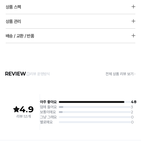
상품 스펙
면 95% 폴리우레탄 5%
상품 관리
[Care Guide]
배송 / 교환 / 반품
1. 고온 세탁은 제품 변형의 원인이 될 수 있으므로, 미지근한 물로 세탁해 주세요.
2. 기계 세탁을 할 경우 제품 손상 및 변형 방지를 위해, 반드시 세탁망을 사용해 주세요.
[배송]
3. 건조기 사용 시 고온으로 인한 제품 손상 및 변형이 발생할 수 있으므로 자연 건조해
· 택배사: 한진택배 (1588-0011) | 기본 배송비 2,500원 / 3만원 이상 무료배송
주세요.
· 제주 +3,000원 / 도서산간 +5,000원 (교환·반품 시 왕복 총 비용 11,000원
4. 짙은 색상과 밝은 색상은 분리하여 세탁해 주세요.
~15,000원)
5. 땀과 비 등에 젖은 상태로 방치할 경우, 변색 또는 이염현상이 나타날 수 있습니다.
· 평일 오전 10시 이전 결제 완료 시 당일 발송 (이후 1~3 영업일 소요)
6. 소비자 부주의로 인한 제품 손상은 보상되지 않습니다.
· 주문 폭주 시 순차 발송으로 배송이 지연될 수 있는 점 양해 부탁드리며, 배송 지연은 무
상 반품 사유에 해당하지 않습니다.
[Product Info]
제조원: (주)컴포트랩 협력 업체
[교환 / 반품]
판매원: (주)컴포트랩
접수
제조국:
중국
· 수령 후 7일 이내 마이페이지 또는 1:1 채팅으로 접수 → 수령 후 10일 이내 도착분 처리
가능
배송비
· 단순변심 (사이즈·컬러·디자인 변경): 교환·반품 배송비 5,000원
· 불량 상품: 동일 상품(동일 컬러·사이즈) 1회 교환 / 다른 디자인 교환 시 배송비 5,000
원