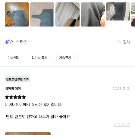
세트 교환 유의
· 옵션 품절 우려가 있으므로 세트 구매 시 함께 반송 권장
· 단품 반송 후 품절 시 대체 상품 안내 / 추가 접수 시 배송비 발생 가능
교환·반품 불가
· 수령 후 7일 초과 / 택 제거·세탁·착용·훼손·오염된 상품
· 불량·오배송이라도 택 제거 또는 세탁 후에는 불가
· 사이즈 허용 오차(약 1cm) / 실밥·미세 컬러 차이 등 대량생산 특성에 의한 사소한 차이
· 고객 부주의로 인한 변형·훼손·오염
· 다종 PACK 구성 상품의 부분 반품 및 타상품 교환 불가
[결제]
무통장(가상계좌)
· 입금자명: ㈜컴포트랩 / 주문 후 3일 이내 입금 (기간 초과 시 자동 취소, 복구 불가)
· 금액·은행·계좌번호 오입력 시 송금 불가 → 정확히 확인 후 입금 / 문의: 1:1 채팅
· 여러 건 주문 시 가상계좌별로 각각 입금 (총액 일괄 입금 불가)
예) 1만원 A + 1만원 B → 각 1만원씩 입금 O / 합산 2만원 입금 ✕
휴대폰 결제
· 취소 가능: 결제한 당월 말일까지
예) 12/30 결제 → 12/31까지 취소 가능
· 당월 취소 불가 시: 수수료 3.5% 차감 후 현금 환불
쿠폰
· 일반 상품 구매 시에만 적용 가능