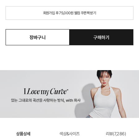
회원가입 후 75,000원 웰컴 쿠폰팩 받기
장바구니
구매하기
상품상세
색상&사이즈
리뷰(
7,286
)