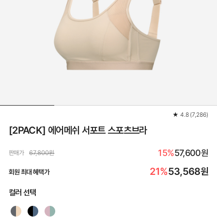
★
4.8
(
7,286
)
[2PACK] 에어메쉬 서포트 스포츠브라
15%
57,600원
판매가
67,800원
21%
53,568
원
회원 최대 혜택가
컬러 선택