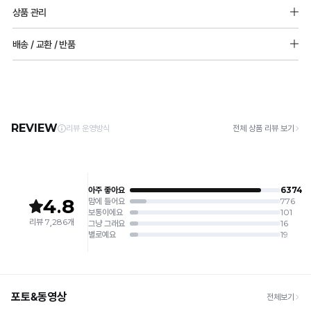
소재 : 폴리에스터 90%, 폴리우레탄 10%
상품 관리
몰드두께 : 85,90사이즈 15mm / 그외사이즈 : 9mm
[Care Guide]
배송 / 교환 / 반품
1. 고온 세탁은 제품 변형의 원인이 될 수 있으므로, 미지근한 물로 세탁해 주세요.
2. 기계 세탁을 할 경우 제품 손상 및 변형 방지를 위해, 반드시 세탁망을 사용해 주세요.
[배송]
3. 건조기 사용 시 고온으로 인한 제품 손상 및 변형이 발생할 수 있으므로 자연 건조해
· 택배사: 한진택배 (1588-0011) | 기본 배송비 2,500원 / 3만원 이상 무료배송
주세요.
· 제주 +3,000원 / 도서산간 +5,000원 (교환·반품 시 왕복 총 비용 11,000원
4. 짙은 색상과 밝은 색상은 분리하여 세탁해 주세요.
~15,000원)
5. 땀과 비 등에 젖은 상태로 방치할 경우, 변색 또는 이염현상이 나타날 수 있습니다.
· 평일 오전 10시 이전 결제 완료 시 당일 발송 (이후 1~3 영업일 소요)
6. 소비자 부주의로 인한 제품 손상은 보상되지 않습니다.
· 주문 폭주 시 순차 발송으로 배송이 지연될 수 있는 점 양해 부탁드리며, 배송 지연은 무
상 반품 사유에 해당하지 않습니다.
[Product Info]
제조원: (주)컴포트랩 협력 업체
[교환 / 반품]
판매원: (주)컴포트랩
접수
제조국:
중국
· 수령 후 7일 이내 마이페이지 또는 1:1 채팅으로 접수 → 수령 후 10일 이내 도착분 처리
가능
배송비
· 단순변심 (사이즈·컬러·디자인 변경): 교환·반품 배송비 5,000원
· 불량 상품: 동일 상품(동일 컬러·사이즈) 1회 교환 / 다른 디자인 교환 시 배송비 5,000
원
· 빠른 수령이 필요할 경우, 교환보다 전체반품 후 재구매를 권장합니다.
(교환: 약 10영업일 / 반품: 약 7영업일 소요, 배송비 동일)