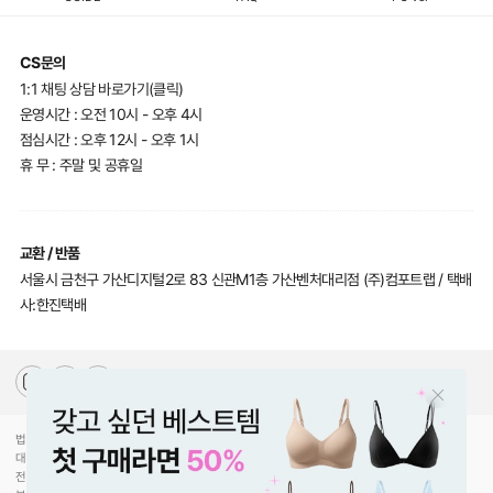
CS문의
1:1 채팅 상담 바로가기(클릭)
운영시간 : 오전 10시 - 오후 4시
점심시간 : 오후 12시 - 오후 1시
휴 무 : 주말 및 공휴일
교환 / 반품
서울시 금천구 가산디지털2로 83 신관M1층 가산벤처대리점 (주)컴포트랩 / 택배
사:한진택배
법인명(상호)
(주)컴포트랩
대표자(성명)
최선미
전화
070-5217-2205