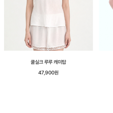
시스루 숏 슬리브
23,900원