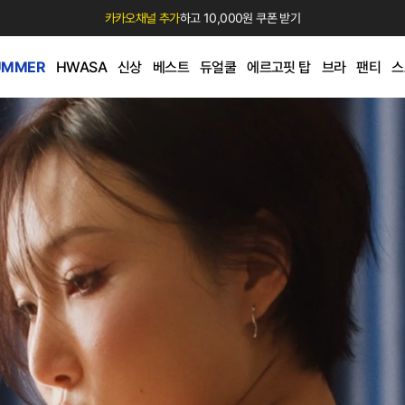
카카오채널 추가
하고 10,000원 쿠폰 받기
UMMER
HWASA
신상
베스트
듀얼쿨
에르고핏 탑
브라
팬티
스