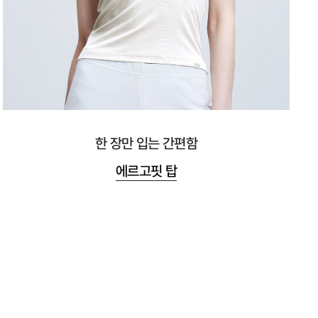
한 장만 입는 간편함
에르고핏 탑