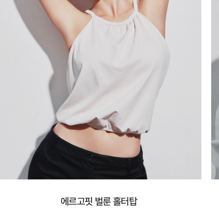
에르고핏 벌룬 홀터탑