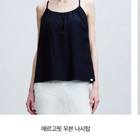
에르고핏 우븐 나시탑