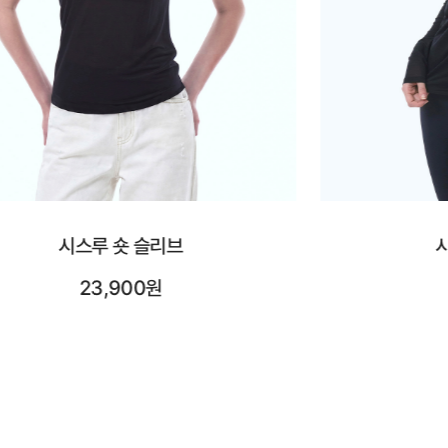
시스루 롱 슬리브
시어레
25,900원