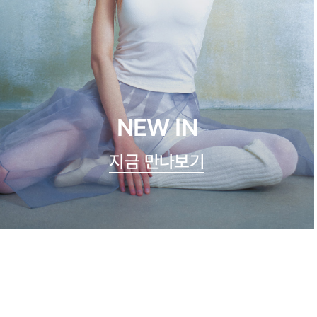
NEW IN
지금 만나보기
쿨실크 루루 캐미탑
47,900원