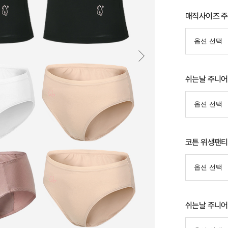
매직사이즈 주
쉬는날 주니어
코튼 위생팬티
쉬는날 주니어