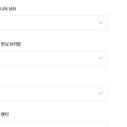
니어 브라
 런닝 브라탑
 팬티