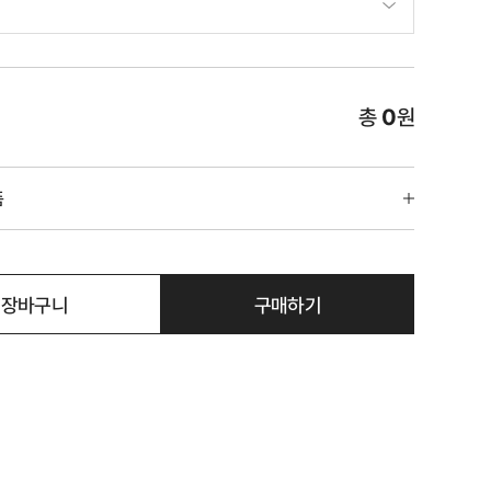
총
0
원
품
장바구니
구매하기