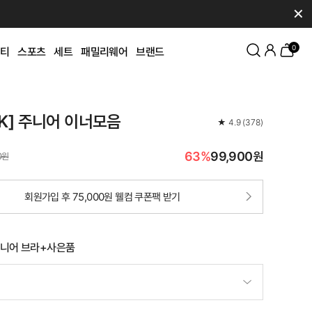
✕
0
티
스포츠
세트
패밀리웨어
브랜드
CK] 주니어 이너모음
★
4.9
(
378
)
63%
99,900원
0원
회원가입 후 75,000원 웰컴 쿠폰팩 받기
니어 브라+사은품