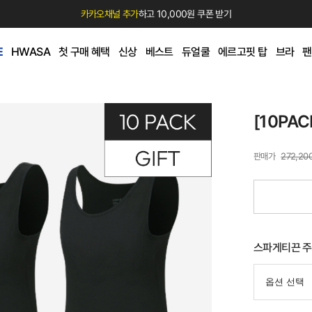
카카오채널 추가
하고 10,000원 쿠폰 받기
E
HWASA
첫 구매 혜택
신상
베스트
듀얼쿨
에르고핏 탑
브라
팬
[10PA
272,20
스파게티끈 주