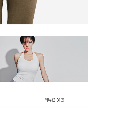
리뷰(
2,313
)