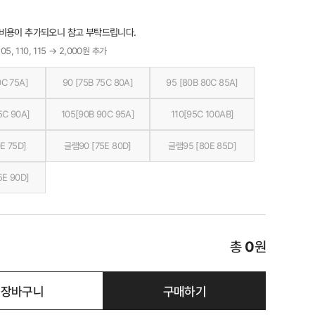
 비용이 추가되오니 참고 부탁드립니다.
05, 110, 115 → 2,000원 추가
0C 75A]
90 [75B 75C 80A]
95 [80B 80C 85A]
5C 90A]
105[90B 90C 95A]
110[95C 100AB]
E 75D]
글램90 [75E 80D]
글램95 [80E 85D]
5E 90D]
총
0
원
장바구니
구매하기