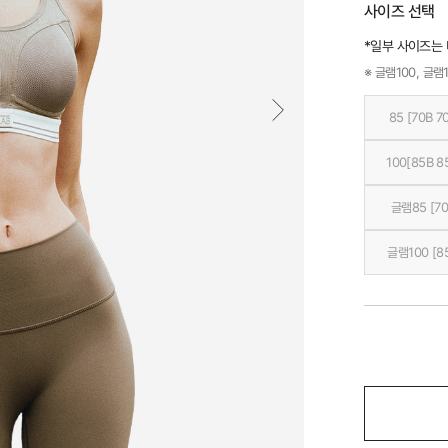
사이즈 선택
*일부 사이즈는
※ 글램100, 글램1
85 [70B 7
100[85B 8
글램85 [70
글램100 [8