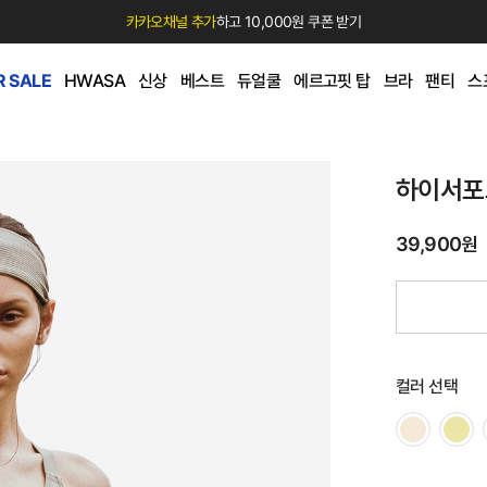
카카오채널 추가
하고 10,000원 쿠폰 받기
 SALE
HWASA
신상
베스트
듀얼쿨
에르고핏 탑
브라
팬티
스
하이서포
39,900원
컬러 선택