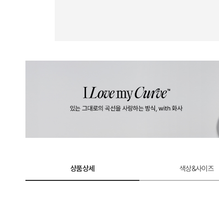
상품상세
색상&사이즈