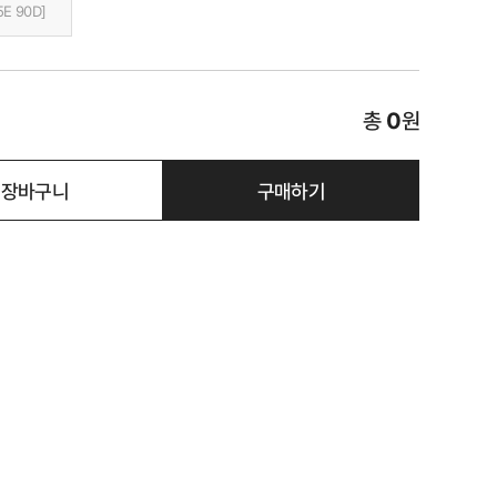
5E 90D]
총
0
원
장바구니
구매하기