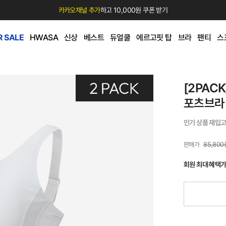
카카오채널 추가
하고 10,000원 쿠폰 받기
 SALE
HWASA
신상
베스트
듀얼쿨
에르고핏 탑
브라
팬티
스
[2PAC
포츠브라
인기 상품 재입고
85,800
회원 최대 혜택