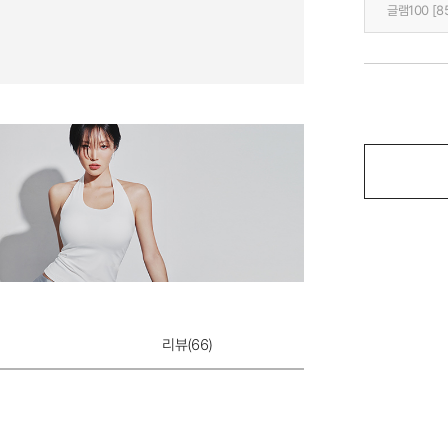
글램100 [8
리뷰(
66
)