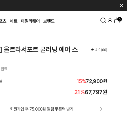
✕
0
포츠
세트
패밀리웨어
브랜드
K] 울트라서포트 쿨러닝 에어 스
★
4.9
(
66
)
 완료
15%
72,900원
원
21%
67,797
원
가
회원가입 후 75,000원 웰컴 쿠폰팩 받기