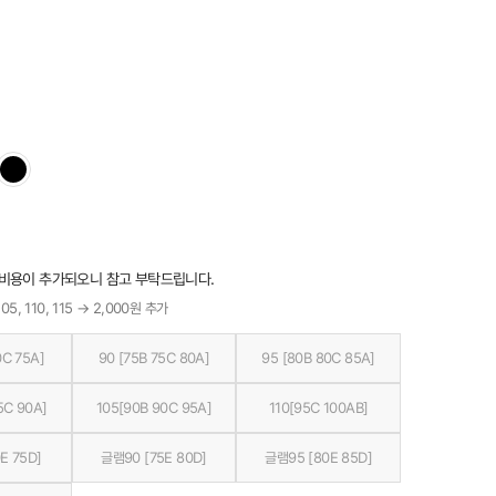
 비용이 추가되오니 참고 부탁드립니다.
05, 110, 115 → 2,000원 추가
0C 75A]
90 [75B 75C 80A]
95 [80B 80C 85A]
5C 90A]
105[90B 90C 95A]
110[95C 100AB]
E 75D]
글램90 [75E 80D]
글램95 [80E 85D]