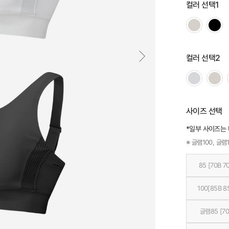
컬러 선택1
컬러 선택2
사이즈 선택
*일부 사이즈는
※ 글램100, 글램1
85 [70B 7
100[85B 8
글램85 [70