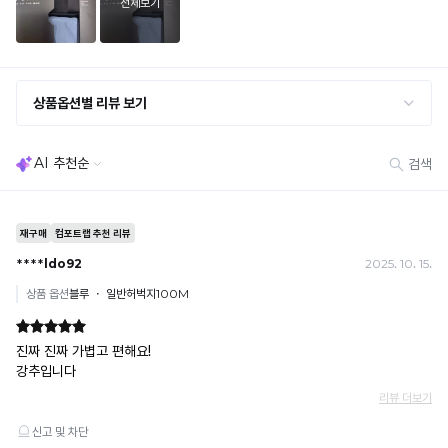
· 단품 반송 후 품절 시 대체 상품 안내 / 추가 접수 시 배송비 발생 가능
교환·반품 불가
· 수령 후 7일 초과 / 택 제거·세탁·착용·훼손·오염된 상품
· 불량·오배송이라도 택 제거 또는 세탁 후에는 불가
· 사이즈 허용 오차(약 1cm) / 실밥·미세 컬러 차이 등 대량생산 특성에 의한 사소한 차이
· 고객 부주의로 인한 변형·훼손·오염
· 다종 PACK 구성 상품의 부분 반품 및 타상품 교환 불가
[결제]
무통장(가상계좌)
· 입금자명: ㈜컴포트랩 / 주문 후 3일 이내 입금 (기간 초과 시 자동 취소, 복구 불가)
· 금액·은행·계좌번호 오입력 시 송금 불가 → 정확히 확인 후 입금 / 문의: 1:1 채팅
· 여러 건 주문 시 가상계좌별로 각각 입금 (총액 일괄 입금 불가)
예) 1만원 A + 1만원 B → 각 1만원씩 입금 O / 합산 2만원 입금 ✕
휴대폰 결제
· 취소 가능: 결제한 당월 말일까지
예) 12/30 결제 → 12/31까지 취소 가능
· 당월 취소 불가 시: 수수료 3.5% 차감 후 현금 환불
쿠폰
· 일반 상품 구매 시에만 적용 가능
· 이벤트·1+1·세트·할인 적용 상품·ACC·프리미엄·다종구성 상품은 적용 불가
· 배송 준비 중이라도 송장 등록 후에는 주문 취소 불가