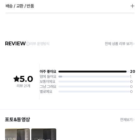
3개>>10개
[Care Guide]
배송 / 교환 / 반품
1. 고온 세탁은 제품 변형의 원인이 될 수 있으므로, 미지근한 물로 세탁해 주세요.
2. 기계 세탁을 할 경우 제품 손상 및 변형 방지를 위해, 반드시 세탁망을 사용해 주세요.
[배송]
3. 건조기 사용 시 고온으로 인한 제품 손상 및 변형이 발생할 수 있으므로 자연 건조해
· 택배사: 한진택배 (1588-0011) | 기본 배송비 2,500원 / 3만원 이상 무료배송
주세요.
· 제주 +3,000원 / 도서산간 +5,000원 (교환·반품 시 왕복 총 비용 11,000원
4. 짙은 색상과 밝은 색상은 분리하여 세탁해 주세요.
~15,000원)
5. 땀과 비 등에 젖은 상태로 방치할 경우, 변색 또는 이염현상이 나타날 수 있습니다.
· 평일 오전 10시 이전 결제 완료 시 당일 발송 (이후 1~3 영업일 소요)
6. 소비자 부주의로 인한 제품 손상은 보상되지 않습니다.
· 주문 폭주 시 순차 발송으로 배송이 지연될 수 있는 점 양해 부탁드리며, 배송 지연은 무
상 반품 사유에 해당하지 않습니다.
[Product Info]
제조원: (주)컴포트랩 협력 업체
[교환 / 반품]
판매원: (주)컴포트랩
접수
제조국:
중국
· 수령 후 7일 이내 마이페이지 또는 1:1 채팅으로 접수 → 수령 후 10일 이내 도착분 처리
가능
배송비
· 단순변심 (사이즈·컬러·디자인 변경): 교환·반품 배송비 5,000원
· 불량 상품: 동일 상품(동일 컬러·사이즈) 1회 교환 / 다른 디자인 교환 시 배송비 5,000
원
· 빠른 수령이 필요할 경우, 교환보다 전체반품 후 재구매를 권장합니다.
(교환: 약 10영업일 / 반품: 약 7영업일 소요, 배송비 동일)
세트 교환 유의
· 옵션 품절 우려가 있으므로 세트 구매 시 함께 반송 권장