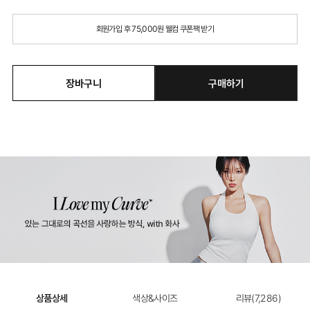
회원가입 후 75,000원 웰컴 쿠폰팩 받기
장바구니
구매하기
상품상세
색상&사이즈
리뷰(
7,286
)