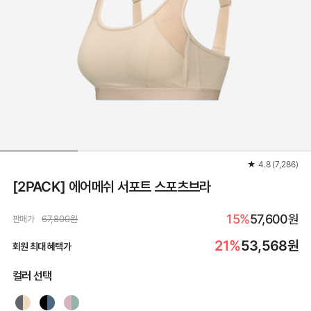
★
4.8
(
7,286
)
[2PACK] 에어메쉬 서포트 스포츠브라
15%
57,600원
판매가
67,800원
21%
53,568
원
회원 최대 혜택가
컬러 선택