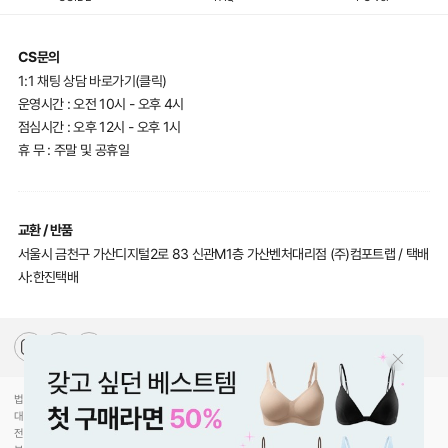
CS문의
1:1 채팅 상담 바로가기(클릭)
운영시간 : 오전 10시 - 오후 4시
점심시간 : 오후 12시 - 오후 1시
휴 무 : 주말 및 공휴일
교환 / 반품
서울시 금천구 가산디지털2로 83 신관M1층 가산벤처대리점 (주)컴포트랩 / 택배
사:한진택배
법인명(상호)
(주)컴포트랩
대표자(성명)
최선미
전화
070-5217-2205