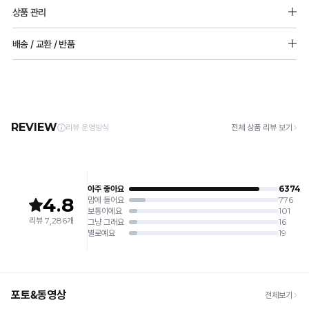
소재 : 폴리에스터 90%, 폴리우레탄 10%
상품 관리
몰드두께 : 85,90사이즈 15mm / 그외사이즈 : 9mm
[Care Guide]
배송 / 교환 / 반품
1. 고온 세탁은 제품 변형의 원인이 될 수 있으므로, 미지근한 물로 세탁해 주세요.
2. 기계 세탁을 할 경우 제품 손상 및 변형 방지를 위해, 반드시 세탁망을 사용해 주세요.
[배송]
3. 건조기 사용 시 고온으로 인한 제품 손상 및 변형이 발생할 수 있으므로 자연 건조해
· 택배사: 한진택배 (1588-0011) | 기본 배송비 2,500원 / 3만원 이상 무료배송
주세요.
· 제주 +3,000원 / 도서산간 +5,000원 (교환·반품 시 왕복 총 비용 11,000원
4. 짙은 색상과 밝은 색상은 분리하여 세탁해 주세요.
~15,000원)
5. 땀과 비 등에 젖은 상태로 방치할 경우, 변색 또는 이염현상이 나타날 수 있습니다.
· 평일 오전 10시 이전 결제 완료 시 당일 발송 (이후 1~3 영업일 소요)
6. 소비자 부주의로 인한 제품 손상은 보상되지 않습니다.
· 주문 폭주 시 순차 발송으로 배송이 지연될 수 있는 점 양해 부탁드리며, 배송 지연은 무
상 반품 사유에 해당하지 않습니다.
[Product Info]
제조원: (주)컴포트랩 협력 업체
[교환 / 반품]
판매원: (주)컴포트랩
접수
제조국:
중국
· 수령 후 7일 이내 마이페이지 또는 1:1 채팅으로 접수 → 수령 후 10일 이내 도착분 처리
가능
배송비
· 단순변심 (사이즈·컬러·디자인 변경): 교환·반품 배송비 5,000원
· 불량 상품: 동일 상품(동일 컬러·사이즈) 1회 교환 / 다른 디자인 교환 시 배송비 5,000
원
· 빠른 수령이 필요할 경우, 교환보다 전체반품 후 재구매를 권장합니다.
(교환: 약 10영업일 / 반품: 약 7영업일 소요, 배송비 동일)