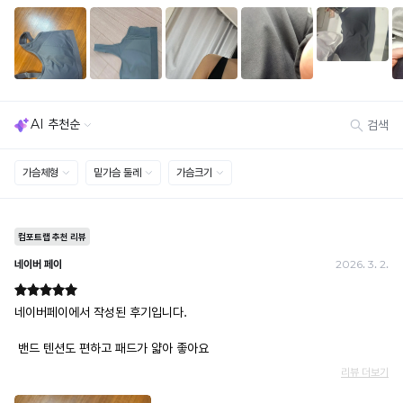
세트 교환 유의
· 옵션 품절 우려가 있으므로 세트 구매 시 함께 반송 권장
· 단품 반송 후 품절 시 대체 상품 안내 / 추가 접수 시 배송비 발생 가능
교환·반품 불가
· 수령 후 7일 초과 / 택 제거·세탁·착용·훼손·오염된 상품
· 불량·오배송이라도 택 제거 또는 세탁 후에는 불가
· 사이즈 허용 오차(약 1cm) / 실밥·미세 컬러 차이 등 대량생산 특성에 의한 사소한 차이
· 고객 부주의로 인한 변형·훼손·오염
· 다종 PACK 구성 상품의 부분 반품 및 타상품 교환 불가
[결제]
무통장(가상계좌)
· 입금자명: ㈜컴포트랩 / 주문 후 3일 이내 입금 (기간 초과 시 자동 취소, 복구 불가)
· 금액·은행·계좌번호 오입력 시 송금 불가 → 정확히 확인 후 입금 / 문의: 1:1 채팅
· 여러 건 주문 시 가상계좌별로 각각 입금 (총액 일괄 입금 불가)
예) 1만원 A + 1만원 B → 각 1만원씩 입금 O / 합산 2만원 입금 ✕
휴대폰 결제
· 취소 가능: 결제한 당월 말일까지
예) 12/30 결제 → 12/31까지 취소 가능
· 당월 취소 불가 시: 수수료 3.5% 차감 후 현금 환불
쿠폰
· 일반 상품 구매 시에만 적용 가능