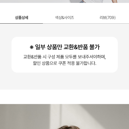
상품상세
색상&사이즈
리뷰(
709
)