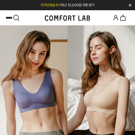
✕
첫 구매 시 베스트셀러 50% 즉시 할인