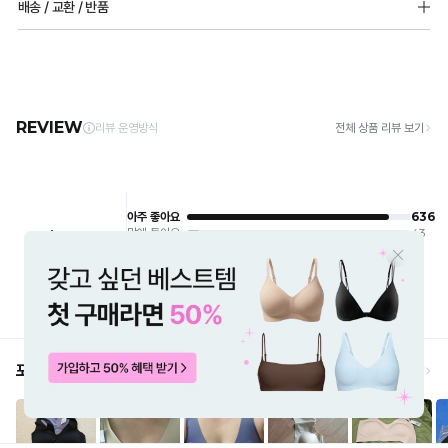
배송 / 교환 / 반품
소재 : 나이론69% 폴리우레탄31%
1. 고온 세탁은 제품 변형의 원인이 될 수 있으므로, 미지근한 물로 세탁해 주세요.
2. 기계 세탁을 할 경우 제품 손상 및 변형 방지를 위해, 반드시 세탁망을 사용해 주세요.
[배송]
몰드두께 : 전사이즈 6mm 패드 추가 가능
3. 건조기 사용 시 고온으로 인한 제품 손상 및 변형이 발생할 수 있으므로 자연 건조해
· 택배사: 한진택배 (1588-0011) | 기본 배송비 2,500원 / 3만원 이상 무료배송
3단 후크
주세요.
· 제주 +3,000원 / 도서산간 +5,000원 (교환·반품 시 왕복 총 비용 11,000원
4. 짙은 색상과 밝은 색상은 분리하여 세탁해 주세요.
~15,000원)
C컵이상 고객님들께는 추천드리지않습니다
5. 땀과 비 등에 젖은 상태로 방치할 경우, 변색 또는 이염현상이 나타날 수 있습니다.
· 평일 오전 10시 이전 결제 완료 시 당일 발송 (이후 1~3 영업일 소요)
편안함이 특징인 제품으로 가슴을 잡아주는 기능은 약할 수 있습니다.
6. 소비자 부주의로 인한 제품 손상은 보상되지 않습니다.
· 주문 폭주 시 순차 발송으로 배송이 지연될 수 있는 점 양해 부탁드리며, 배송 지연은 무
상 반품 사유에 해당하지 않습니다.
[Product Info]
제조원: (주)컴포트랩 협력 업체
[교환 / 반품]
판매원: (주)컴포트랩
접수
제조국:
중국
· 수령 후 7일 이내 마이페이지 또는 1:1 채팅으로 접수 → 수령 후 10일 이내 도착분 처리
가능
배송비
· 단순변심 (사이즈·컬러·디자인 변경): 교환·반품 배송비 5,000원
· 불량 상품: 동일 상품(동일 컬러·사이즈) 1회 교환 / 다른 디자인 교환 시 배송비 5,000
원
· 빠른 수령이 필요할 경우, 교환보다 전체반품 후 재구매를 권장합니다.
(교환: 약 10영업일 / 반품: 약 7영업일 소요, 배송비 동일)
세트 교환 유의
· 옵션 품절 우려가 있으므로 세트 구매 시 함께 반송 권장
· 단품 반송 후 품절 시 대체 상품 안내 / 추가 접수 시 배송비 발생 가능