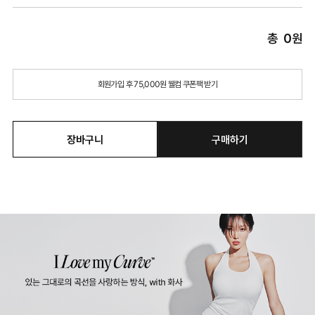
총
0
원
회원가입 후 75,000원 웰컴 쿠폰팩 받기
장바구니
구매하기