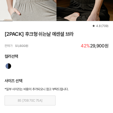
★
4.8
(
709
)
[2PACK] 후크형 쉬는날 에센셜 브라
42%
29,900원
판매가
51,800원
컬러선택
사이즈 선택
*일부 사이즈는 비용이 추가되오니 참고 부탁드립니다.
85 [70B 70C 75A]