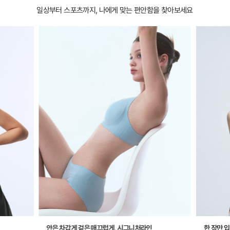
일상부터 스포츠까지, 나에게 맞는 편안함을 찾아보세요
안은 차갑게 겉은 매끄럽게, 시그니처라인
한 장만 