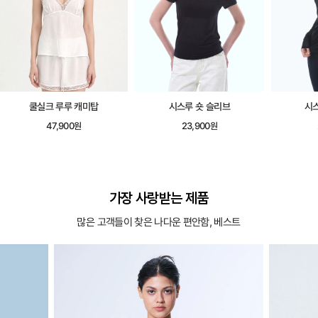
쿨실크 루루 캐미탑
시스루 숏 슬리브
시
47,900원
23,900원
가장 사랑받는 제품
많은 고객들이 찾은 나다운 편안함, 베스트