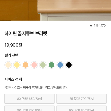
★
4.8
(
1,170
)
하이틴 골지큐브 브라렛
19,900원
컬러 선택
사이즈 선택
*일부 사이즈는 비용이 추가되오니 참고 부탁드립니다.
80 [65B 65C 70A]
85 [70B 70C 75A]
90 [75B 75C 80A]
95 [80B 80C 85A]