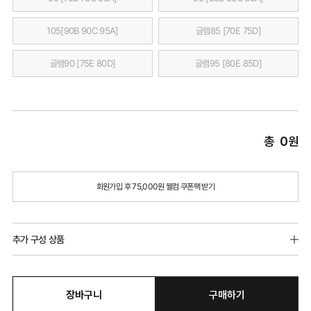
105[90B 90C 95A]
글램85 [70E 75D]
글램90 [75E 80D]
글램95 [80E 85D]
총
0
원
회원가입 후 75,000원 웰컴 쿠폰팩 받기
추가 구성 상품
장바구니
구매하기