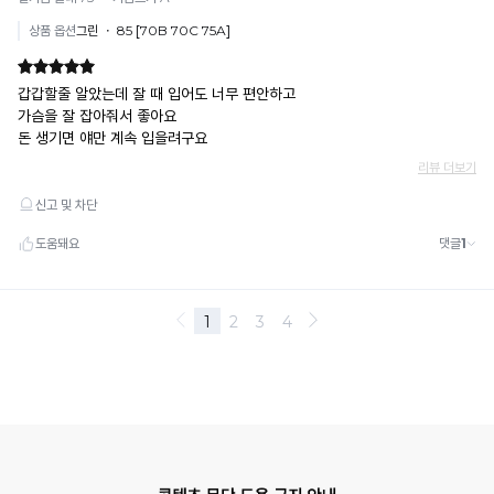
수
록
냉
감
성
이
시
원
합
니
다.