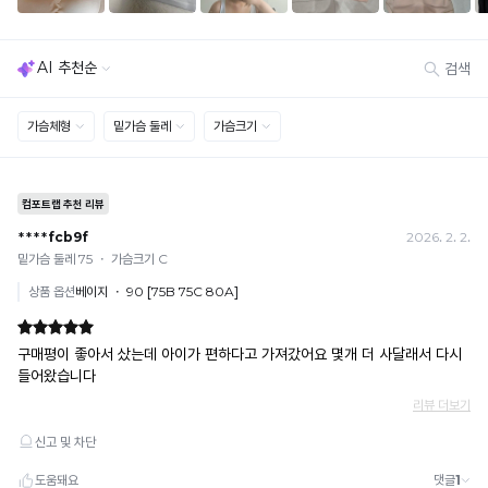
감
교환·반품 불가
이
· 수령 후 7일 초과 / 택 제거·세탁·착용·훼손·오염된 상품
· 불량·오배송이라도 택 제거 또는 세탁 후에는 불가
적
· 사이즈 허용 오차(약 1cm) / 실밥·미세 컬러 차이 등 대량생산 특성에 의한 사소한 차이
용
· 고객 부주의로 인한 변형·훼손·오염
된
· 다종 PACK 구성 상품의 부분 반품 및 타상품 교환 불가
상
품
[결제]
으
무통장(가상계좌)
로
· 입금자명: ㈜컴포트랩 / 주문 후 3일 이내 입금 (기간 초과 시 자동 취소, 복구 불가)
· 금액·은행·계좌번호 오입력 시 송금 불가 → 정확히 확인 후 입금 / 문의: 1:1 채팅
더
· 여러 건 주문 시 가상계좌별로 각각 입금 (총액 일괄 입금 불가)
욱
예) 1만원 A + 1만원 B → 각 1만원씩 입금 O / 합산 2만원 입금 ✕
쾌
휴대폰 결제
적
· 취소 가능: 결제한 당월 말일까지
한
예) 12/30 결제 → 12/31까지 취소 가능
착
· 당월 취소 불가 시: 수수료 3.5% 차감 후 현금 환불
용
쿠폰
이
· 일반 상품 구매 시에만 적용 가능
가
· 이벤트·1+1·세트·할인 적용 상품·ACC·프리미엄·다종구성 상품은 적용 불가
능
· 배송 준비 중이라도 송장 등록 후에는 주문 취소 불가
합
· 배송 중 미협의 반품 접수 시, 회수 완료 후 단순변심 반품으로 처리되어 배송비가 부과
니
됩니다.