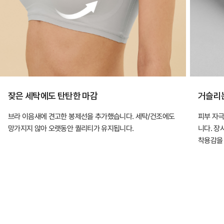
잦은 세탁에도 탄탄한 마감
거슬리
브라 이음새에 견고한 봉제선을 추가했습니다. 세탁/건조에도
피부 자극
망가지지 않아 오랫동안 퀄리티가 유지됩니다.
니다. 장
착용감을