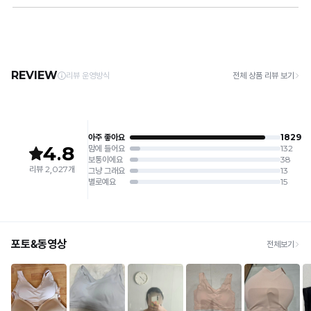
2. 기계 세탁을 할 경우 제품 손상 및 변형 방지를 위해, 반드시 세탁망을 사용해 주세요.
스
[배송]
3. 건조기 사용 시 고온으로 인한 제품 손상 및 변형이 발생할 수 있으므로 자연 건조해
· 택배사: 한진택배 (1588-0011) | 기본 배송비 2,500원 / 3만원 이상 무료배송
트
주세요.
· 제주 +3,000원 / 도서산간 +5,000원 (교환·반품 시 왕복 총 비용 11,000원
완
4. 짙은 색상과 밝은 색상은 분리하여 세탁해 주세요.
~15,000원)
5. 땀과 비 등에 젖은 상태로 방치할 경우, 변색 또는 이염현상이 나타날 수 있습니다.
료
· 평일 오전 10시 이전 결제 완료 시 당일 발송 (이후 1~3 영업일 소요)
6. 소비자 부주의로 인한 제품 손상은 보상되지 않습니다.
· 주문 폭주 시 순차 발송으로 배송이 지연될 수 있는 점 양해 부탁드리며, 배송 지연은 무
상 반품 사유에 해당하지 않습니다.
[Product Info]
Q-
제조원: (주)컴포트랩 협력 업체
[교환 / 반품]
MAX
판매원: (주)컴포트랩
접수
냉
제조국:
중국
· 수령 후 7일 이내 마이페이지 또는 1:1 채팅으로 접수 → 수령 후 10일 이내 도착분 처리
감
가능
성
배송비
테
· 단순변심 (사이즈·컬러·디자인 변경): 교환·반품 배송비 5,000원
스
· 불량 상품: 동일 상품(동일 컬러·사이즈) 1회 교환 / 다른 디자인 교환 시 배송비 5,000
트
원
를
· 빠른 수령이 필요할 경우, 교환보다 전체반품 후 재구매를 권장합니다.
(교환: 약 10영업일 / 반품: 약 7영업일 소요, 배송비 동일)
완
료
세트 교환 유의
한
· 옵션 품절 우려가 있으므로 세트 구매 시 함께 반송 권장
· 단품 반송 후 품절 시 대체 상품 안내 / 추가 접수 시 배송비 발생 가능
안