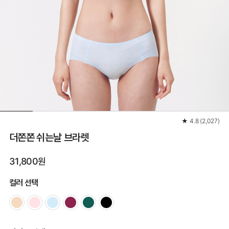
★
4.8
(
2,027
)
더쫀쫀 쉬는날 브라렛
31,800원
컬러 선택