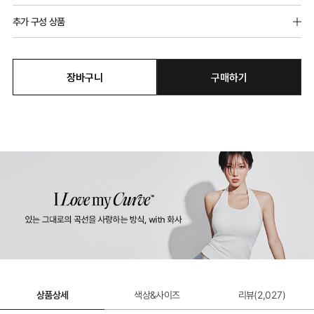
추가 구성 상품
장바구니
구매하기
더쫀쫀 쉬는날 팬티
9,900원
상품상세
색상&사이즈
리뷰(
2,027
)