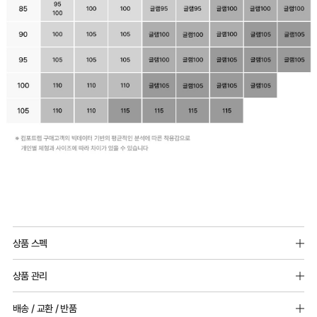
Q-
MAX
상품 스펙
냉
몰드두께 : 전사이즈6mm 패드 추가 가능
감
상품 관리
소재 : 폴리에스터 75%, 폴리우레탄 25%
성
[Care Guide]
배송 / 교환 / 반품
테
1. 고온 세탁은 제품 변형의 원인이 될 수 있으므로, 미지근한 물로 세탁해 주세요.