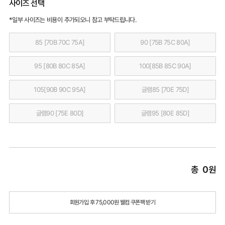
사이즈 선택
*일부 사이즈는 비용이 추가되오니 참고 부탁드립니다.
85 [70B 70C 75A]
90 [75B 75C 80A]
95 [80B 80C 85A]
100[85B 85C 90A]
105[90B 90C 95A]
글램85 [70E 75D]
글램90 [75E 80D]
글램95 [80E 85D]
총
0
원
회원가입 후 75,000원 웰컴 쿠폰팩 받기