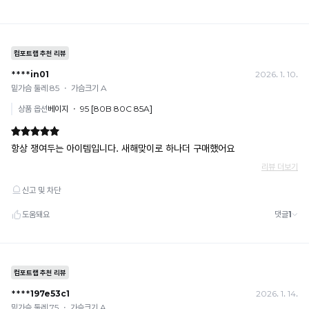
다.
Q-
MAX
란?
촉
감
으
로
느
껴
지
는
냉
감
수
치
로
높
을