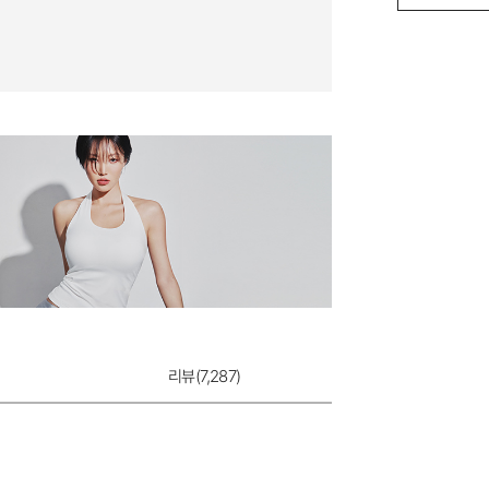
리뷰(
7,287
)