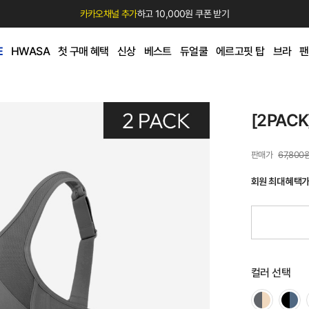
카카오채널 추가
하고 10,000원 쿠폰 받기
E
HWASA
첫 구매 혜택
신상
베스트
듀얼쿨
에르고핏 탑
브라
팬
[2PAC
67,800
회원 최대 혜택
컬러 선택