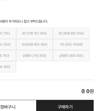
 비용이 추가되오니 참고 부탁드립니다.
0C 75A]
90 [75B 75C 80A]
95 [80B 80C 85A]
5C 90A]
105[90B 90C 95A]
110 [95C 100AB]
E 75D]
글램90 [75E 80D]
글램95 [80E 85D]
5E 90D]
총
0
원
장바구니
구매하기