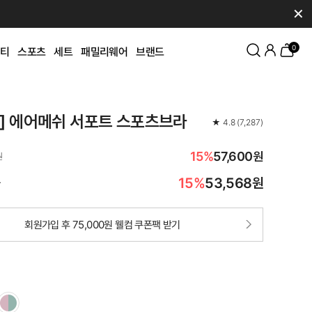
✕
0
티
스포츠
세트
패밀리웨어
브랜드
K] 에어메쉬 서포트 스포츠브라
★
4.8
(
7,287
)
15%
57,600원
원
15%
53,568
원
가
회원가입 후 75,000원 웰컴 쿠폰팩 받기