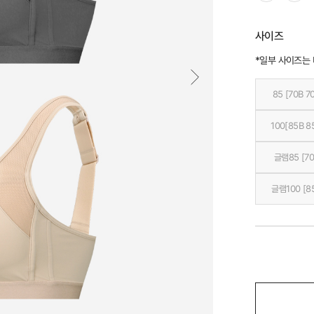
사이즈
*일부 사이즈는
85 [70B 7
100[85B 8
글램85 [70
글램100 [8