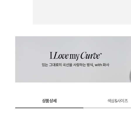
상품상세
색상&사이즈