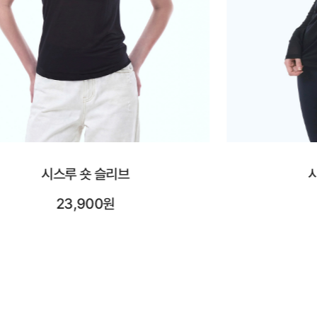
시스루 롱 슬리브
시어레
25,900원