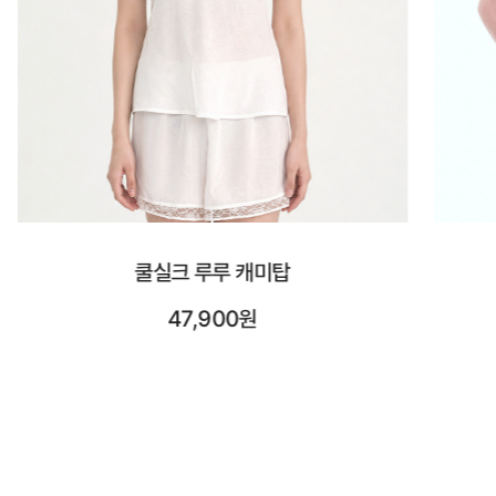
시스루 숏 슬리브
23,900원