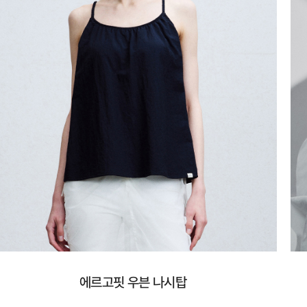
에르고핏 우븐 나시탑