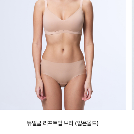
듀얼쿨 리프트업 브라 (얇은몰드)