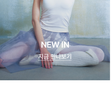
NEW IN
지금 만나보기
쿨실크 루루 캐미탑
47,900원