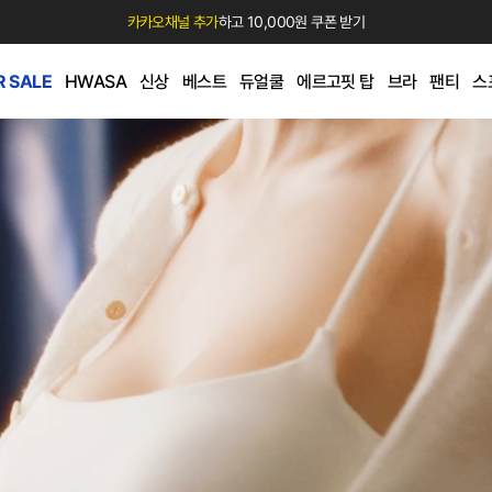
카카오채널 추가
하고 10,000원 쿠폰 받기
 SALE
HWASA
신상
베스트
듀얼쿨
에르고핏 탑
브라
팬티
스