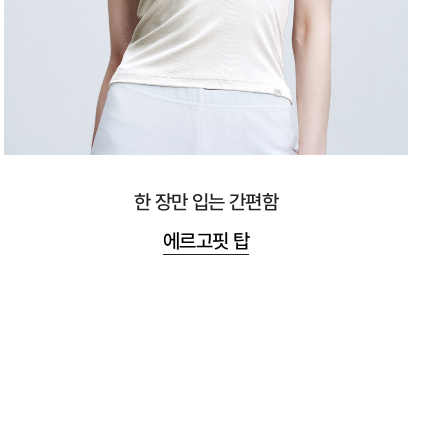
한 장만 입는 간편함
에르고핏 탑