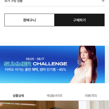
추가 구성 상품
장바구니
구매하기
골지소프트 팬티
8,900원
상품상세
색상&사이즈
리뷰(
151
)