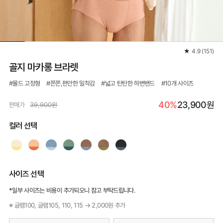
★
4.9
(
151
)
골지 마카롱 브라렛
#몰드 고정형 #쫀쫀,편안한 밀착감 #넓고 탄탄한 하변밴드 #10개 사이즈
40%
23,900원
판매가
39,900원
컬러 선택
사이즈 선택
*일부 사이즈는 비용이 추가되오니 참고 부탁드립니다.
※ 글램100, 글램105, 110, 115 → 2,000원 추가