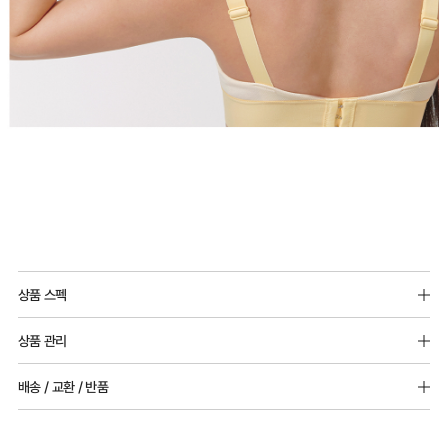
상품 스펙
몰드두께 : 전 사이즈 6mm 볼륨패드 추가 가능
상품 관리
어깨끈 : 전 사이즈 2cm
[Care Guide]
배송 / 교환 / 반품
소재 : 레이온 27%, 폴리에스터69%, 폴리우레탄4%
1. 고온 세탁은 제품 변형의 원인이 될 수 있으므로, 미지근한 물로 세탁해 주세요.
2. 기계 세탁을 할 경우 제품 손상 및 변형 방지를 위해, 반드시 세탁망을 사용해 주세요.
[배송]
3. 건조기 사용 시 고온으로 인한 제품 손상 및 변형이 발생할 수 있으므로 자연 건조해
· 택배사: 한진택배 (1588-0011) | 기본 배송비 2,500원 / 3만원 이상 무료배송