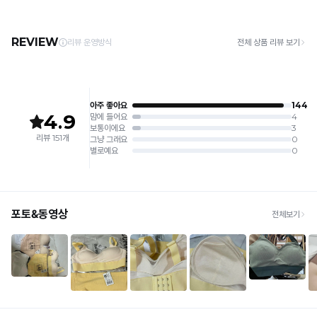
주세요.
· 제주 +3,000원 / 도서산간 +5,000원 (교환·반품 시 왕복 총 비용 11,000원
4. 짙은 색상과 밝은 색상은 분리하여 세탁해 주세요.
~15,000원)
5. 땀과 비 등에 젖은 상태로 방치할 경우, 변색 또는 이염현상이 나타날 수 있습니다.
· 평일 오전 10시 이전 결제 완료 시 당일 발송 (이후 1~3 영업일 소요)
6. 소비자 부주의로 인한 제품 손상은 보상되지 않습니다.
· 주문 폭주 시 순차 발송으로 배송이 지연될 수 있는 점 양해 부탁드리며, 배송 지연은 무
상 반품 사유에 해당하지 않습니다.
[Product Info]
제조원: (주)컴포트랩 협력 업체
[교환 / 반품]
판매원: (주)컴포트랩
접수
제조국:
중국
· 수령 후 7일 이내 마이페이지 또는 1:1 채팅으로 접수 → 수령 후 10일 이내 도착분 처리
가능
배송비
· 단순변심 (사이즈·컬러·디자인 변경): 교환·반품 배송비 5,000원
· 불량 상품: 동일 상품(동일 컬러·사이즈) 1회 교환 / 다른 디자인 교환 시 배송비 5,000
원
· 빠른 수령이 필요할 경우, 교환보다 전체반품 후 재구매를 권장합니다.
(교환: 약 10영업일 / 반품: 약 7영업일 소요, 배송비 동일)
세트 교환 유의
· 옵션 품절 우려가 있으므로 세트 구매 시 함께 반송 권장
· 단품 반송 후 품절 시 대체 상품 안내 / 추가 접수 시 배송비 발생 가능
교환·반품 불가
· 수령 후 7일 초과 / 택 제거·세탁·착용·훼손·오염된 상품
· 불량·오배송이라도 택 제거 또는 세탁 후에는 불가