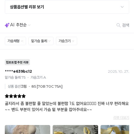
· 사이즈 허용 오차(약 1cm) / 실밥·미세 컬러 차이 등 대량생산 특성에 의한 사소한 차이
· 고객 부주의로 인한 변형·훼손·오염
· 다종 PACK 구성 상품의 부분 반품 및 타상품 교환 불가
[결제]
무통장(가상계좌)
· 입금자명: ㈜컴포트랩 / 주문 후 3일 이내 입금 (기간 초과 시 자동 취소, 복구 불가)
· 금액·은행·계좌번호 오입력 시 송금 불가 → 정확히 확인 후 입금 / 문의: 1:1 채팅
· 여러 건 주문 시 가상계좌별로 각각 입금 (총액 일괄 입금 불가)
예) 1만원 A + 1만원 B → 각 1만원씩 입금 O / 합산 2만원 입금 ✕
휴대폰 결제
· 취소 가능: 결제한 당월 말일까지
예) 12/30 결제 → 12/31까지 취소 가능
· 당월 취소 불가 시: 수수료 3.5% 차감 후 현금 환불
쿠폰
· 일반 상품 구매 시에만 적용 가능
· 이벤트·1+1·세트·할인 적용 상품·ACC·프리미엄·다종구성 상품은 적용 불가
· 배송 준비 중이라도 송장 등록 후에는 주문 취소 불가
· 배송 중 미협의 반품 접수 시, 회수 완료 후 단순변심 반품으로 처리되어 배송비가 부과
됩니다.