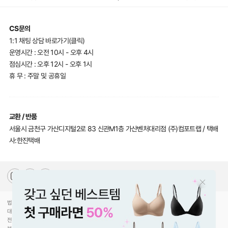
CS문의
1:1 채팅 상담 바로가기(클릭)
운영시간 : 오전 10시 - 오후 4시
점심시간 : 오후 12시 - 오후 1시
휴 무 : 주말 및 공휴일
교환 / 반품
서울시 금천구 가산디지털2로 83 신관M1층 가산벤처대리점 (주)컴포트랩 / 택배
사:한진택배
법인명(상호)
(주)컴포트랩
대표자(성명)
최선미
전화
070-5217-2205