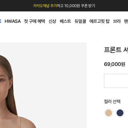
카카오채널 추가
하고 10,000원 쿠폰 받기
E
HWASA
첫 구매 혜택
신상
베스트
듀얼쿨
에르고핏 탑
브라
팬
프론트 셔
69,000원
컬러 선택