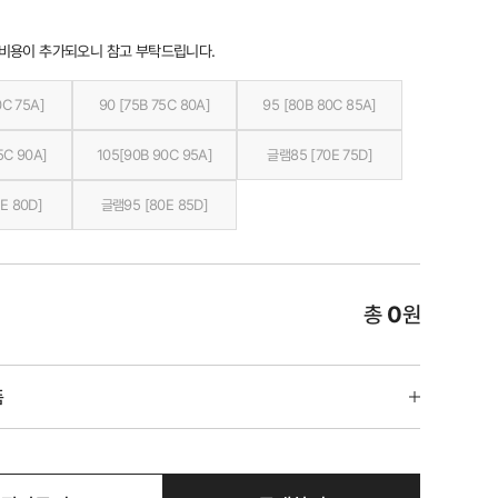
 비용이 추가되오니 참고 부탁드립니다.
0C 75A]
90 [75B 75C 80A]
95 [80B 80C 85A]
5C 90A]
105[90B 90C 95A]
글램85 [70E 75D]
E 80D]
글램95 [80E 85D]
총
0
원
품