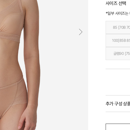
사이즈 선택
*일부 사이즈는
85 [70B 7
100[85B 8
글램90 [75
추가 구성 상