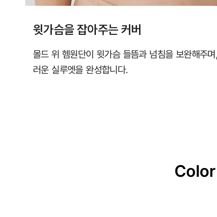
윗가슴을 잡아주는 커버
몰드 위 헴원단이 윗가슴 들뜸과 넘침을 보완해주며
러운 실루엣을 완성합니다.
Color