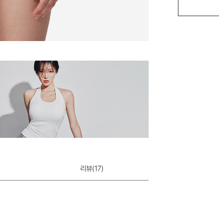
메쉬 어댑티브 햄 
29,000원
리뷰(
17
)