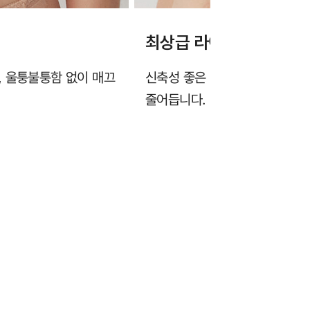
최상급 라이크라 원단
, 울퉁불퉁함 없이 매끄
신축성 좋은 라이크라 원단을 
줄어듭니다.