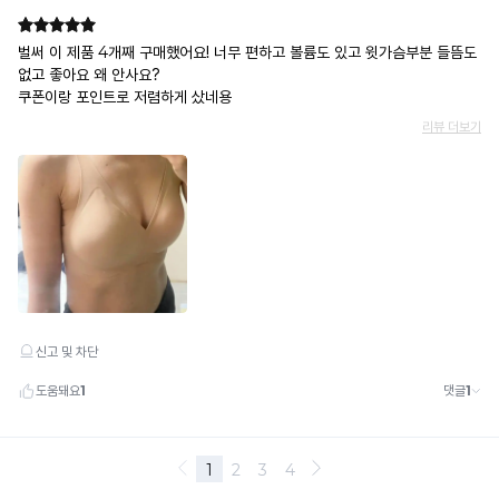
록
다.
된
고
유
한
자
산
입
니
다.
복
제
할
수