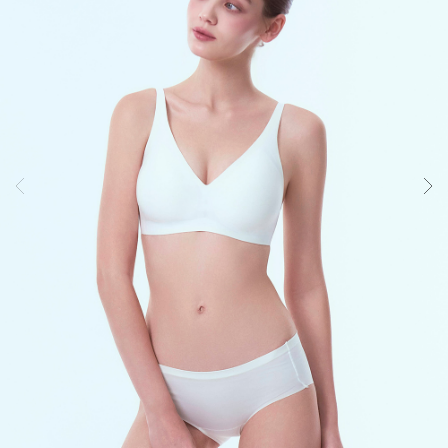
크
놀
로
지.
원
단
실
용
신
안
출
원