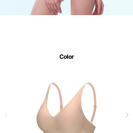
땀
이
나
도
달
라
붙
Color
지
않
는
안
감
과
매
끈