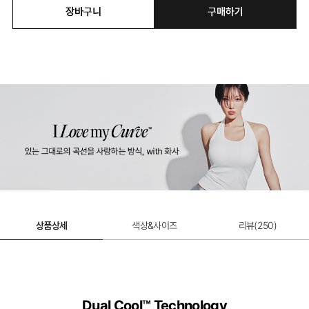
장바구니
구매하기
듀얼쿨 베이직 팬티
듀얼쿨 하이웨이스트 팬티
12,900원
12,900원
상품상세
색상&사이즈
리뷰(
250
)
Dual Cool™ Technology