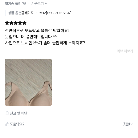
컴
예) 12/30 결제 → 12/31까지 취소 가능
더
로
· 당월 취소 불가 시: 수수료 3.5% 차감 후 현금 환불
포
욱
사
쿠폰
쾌
트
용
· 일반 상품 구매 시에만 적용 가능
적
하
랩
· 이벤트·1+1·세트·할인 적용 상품·ACC·프리미엄·다종구성 상품은 적용 불가
한
거
· 배송 준비 중이라도 송장 등록 후에는 주문 취소 불가
만
착
나,
· 배송 중 미협의 반품 접수 시, 회수 완료 후 단순변심 반품으로 처리되어 배송비가 부과
용
의
됩니다.
유
이
사
오
가
하
랜
능
게
합
노
복
니
제
하
다.
할
우
Q-
경
MAX
와
우,
란?
민
기
촉
·
술
감
형
로
으
사
로
상
완