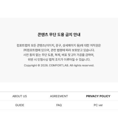
없
는
11
년
의
기
술
력
과
오
리
지
널
ABOUT US
AGREEMENT
PRIVACY POLICY
리
GUIDE
FAQ
PC ver
티