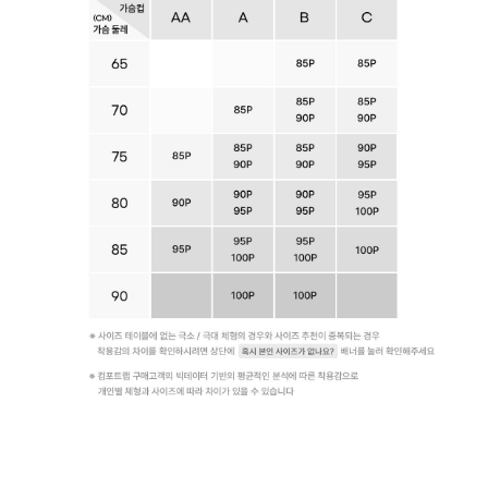
출
원
되
어
오
직
컴
포
트
랩
에
서
만
만
나