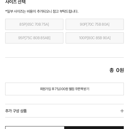
사이즈 선택
*일부 사이즈는 비용이 추가되오니 참고 부탁드립니다.
85P[65C 70B 75A]
90P[70C 75B 80A]
95P[75C 80B 85AB]
100P[80C 85B 90A]
총
0
원
회원가입 후 75,000원 웰컴 쿠폰팩 받기
추가 구성 상품