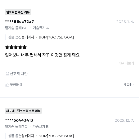
느
법
성
껴
적
된
지
조
는
치
듀
냉
를
얼
감
취
쿨
수
할
치
라
수
로
있
인
높
습
은
을
니
수
디
다.
록
자
냉
인
감
성
권
이
리
시
가
원
합
등
니