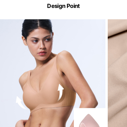
Cool™
Design Point
Technology
하
루
종
일
부
드
럽
고
산
뜻
하
게,