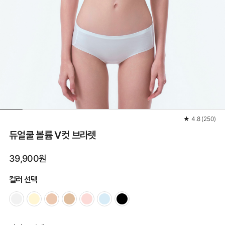
★
4.8
(
250
)
듀얼쿨 볼륨 V컷 브라렛
39,900원
컬러 선택