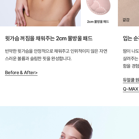
오
랜
연
구
윗가슴 꺼짐을 채워주는 2cm 물방울 패드
입는 순
와
설
빈약한 윗가슴을 안정적으로 채워주고 인위적이지 않은 자연
땀이 나도
스러운 볼륨과 슬림한 핏을 완성합니다.
살려주는 
계
함을 경험
로
Before & After>
완
듀얼쿨 원
성
Q-MAX
한
듀
얼
쿨
테