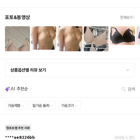
전
· 불량 상품: 동일 상품(동일 컬러·사이즈) 1회 교환 / 다른 디자인 교환 시 배송비 5,000
브
원
상
듀
라
· 빠른 수령이 필요할 경우, 교환보다 전체반품 후 재구매를 권장합니다.
품
얼
(교환: 약 10영업일 / 반품: 약 7영업일 소요, 배송비 동일)
렛
디
은
쿨
세트 교환 유의
자
Q-
· 옵션 품절 우려가 있으므로 세트 구매 시 함께 반송 권장
인
전
· 단품 반송 후 품절 시 대체 상품 안내 / 추가 접수 시 배송비 발생 가능
MAX
등
상
냉
록
교환·반품 불가
감
· 수령 후 7일 초과 / 택 제거·세탁·착용·훼손·오염된 상품
완
품
· 불량·오배송이라도 택 제거 또는 세탁 후에는 불가
성
료
디
· 사이즈 허용 오차(약 1cm) / 실밥·미세 컬러 차이 등 대량생산 특성에 의한 사소한 차이
테
· 고객 부주의로 인한 변형·훼손·오염
스
자
※
· 다종 PACK 구성 상품의 부분 반품 및 타상품 교환 불가
트
해
인
를
[결제]
당
등
완
무통장(가상계좌)
디
료
· 입금자명: ㈜컴포트랩 / 주문 후 3일 이내 입금 (기간 초과 시 자동 취소, 복구 불가)
자
록
· 금액·은행·계좌번호 오입력 시 송금 불가 → 정확히 확인 후 입금 / 문의: 1:1 채팅
한
인
완
· 여러 건 주문 시 가상계좌별로 각각 입금 (총액 일괄 입금 불가)
상
을
예) 1만원 A + 1만원 B → 각 1만원씩 입금 O / 합산 2만원 입금 ✕
품
료
무
휴대폰 결제
으
단
· 취소 가능: 결제한 당월 말일까지
로
으