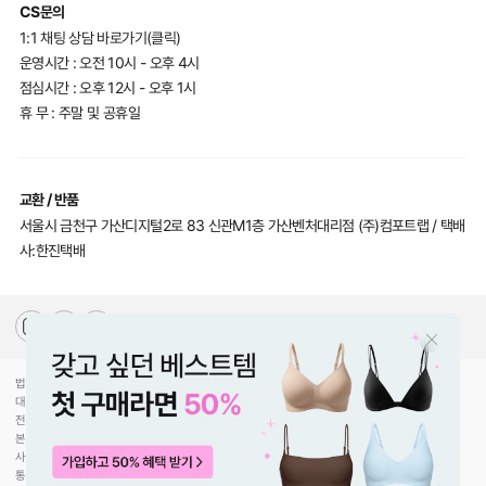
를
CS문의
지
1:1 채팅 상담 바로가기(클릭)
키
운영시간 : 오전 10시 - 오후 4시
점심시간 : 오후 12시 - 오후 1시
기
휴 무 : 주말 및 공휴일
위
해
무
교환 / 반품
분
서울시 금천구 가산디지털2로 83 신관M1층 가산벤처대리점 (주)컴포트랩 / 택배
사:한진택배
별
한
도
용
업
법인명(상호)
(주)컴포트랩
대표자(성명)
최선미
체
전화
070-5217-2205
에
본사주소
서울특별시 강남구 압구정로30길 78
사업자등록번호
744-81-00453
엄
통신판매업신고
제2020-서울강남-02754호