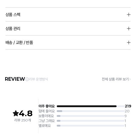
보
Before
듀
Q-
실
&
얼
MAX
상품 스펙
After
쿨
냉
수
겉감원단 : 나일론 67%(폴리아미드), 폴리우레탄 33%
원
감
있
상품 관리
안감원단 : 나일론 68%(폴리아미드), 폴리우레탄 32%
단
성
습
착
[Care Guide]
배송 / 교환 / 반품
실
테
몰드두께 : 전사이즈_20mm(물방울몰드)
용
니
1. 고온 세탁은 제품 변형의 원인이 될 수 있으므로, 미지근한 물로 세탁해 주세요.
4단 후크 / 패드 추가 가능 / 상하 고정 접착
2. 기계 세탁을 할 경우 제품 손상 및 변형 방지를 위해, 반드시 세탁망을 사용해 주세요.
용
스
전
[배송]
다.
3. 건조기 사용 시 고온으로 인한 제품 손상 및 변형이 발생할 수 있으므로 자연 건조해
후
· 택배사: 한진택배 (1588-0011) | 기본 배송비 2,500원 / 3만원 이상 무료배송
신
트
어깨끈 넓이 : 전사이즈_12mm
주세요.
실
실
· 제주 +3,000원 / 도서산간 +5,000원 (교환·반품 시 왕복 총 비용 11,000원
안
완
4. 짙은 색상과 밝은 색상은 분리하여 세탁해 주세요.
용
~15,000원)
루
5. 땀과 비 등에 젖은 상태로 방치할 경우, 변색 또는 이염현상이 나타날 수 있습니다.
출
료
신
· 평일 오전 10시 이전 결제 완료 시 당일 발송 (이후 1~3 영업일 소요)
엣
6. 소비자 부주의로 인한 제품 손상은 보상되지 않습니다.
안
· 주문 폭주 시 순차 발송으로 배송이 지연될 수 있는 점 양해 부탁드리며, 배송 지연은 무
원
을
출
상 반품 사유에 해당하지 않습니다.
[Product Info]
비
원
듀
제조원: (주)컴포트랩 협력 업체
교
[교환 / 반품]
제
얼
판매원: (주)컴포트랩
듀
해
20-
접수
쿨
제조국:
중국
얼
2024-
· 수령 후 7일 이내 마이페이지 또는 1:1 채팅으로 접수 → 수령 후 10일 이내 도착분 처리
보
볼
000****
쿨
가능
세
륨
호
라
요.
배송비
v
인
· 단순변심 (사이즈·컬러·디자인 변경): 교환·반품 배송비 5,000원
컷