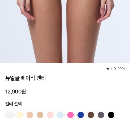
★
4.9
(
999
)
듀얼쿨 베이직 팬티
12,900원
컬러 선택