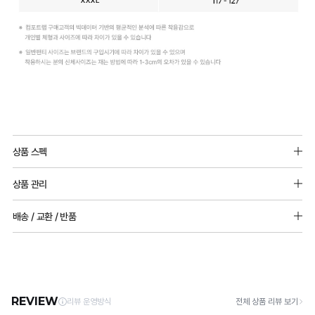
듀
Q-
얼
MAX
상품 스펙
쿨
냉
겉감원단 : 나일론 67%(폴리아미드), 폴리우레탄 33%
원
감
상품 관리
마찌원단 : 면
단
성
[Care Guide]
배송 / 교환 / 반품
실
테
1. 고온 세탁은 제품 변형의 원인이 될 수 있으므로, 미지근한 물로 세탁해 주세요.
2. 기계 세탁을 할 경우 제품 손상 및 변형 방지를 위해, 반드시 세탁망을 사용해 주세요.
용
스
[배송]
3. 건조기 사용 시 고온으로 인한 제품 손상 및 변형이 발생할 수 있으므로 자연 건조해
· 택배사: 한진택배 (1588-0011) | 기본 배송비 2,500원 / 3만원 이상 무료배송
신
트
주세요.
· 제주 +3,000원 / 도서산간 +5,000원 (교환·반품 시 왕복 총 비용 11,000원
안
완
4. 짙은 색상과 밝은 색상은 분리하여 세탁해 주세요.
~15,000원)
5. 땀과 비 등에 젖은 상태로 방치할 경우, 변색 또는 이염현상이 나타날 수 있습니다.
출
료
· 평일 오전 10시 이전 결제 완료 시 당일 발송 (이후 1~3 영업일 소요)
6. 소비자 부주의로 인한 제품 손상은 보상되지 않습니다.
· 주문 폭주 시 순차 발송으로 배송이 지연될 수 있는 점 양해 부탁드리며, 배송 지연은 무
원