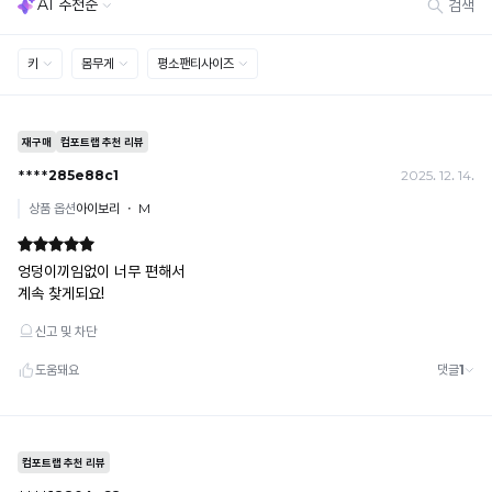
료
[결제]
당
한
무통장(가상계좌)
디
상
· 입금자명: ㈜컴포트랩 / 주문 후 3일 이내 입금 (기간 초과 시 자동 취소, 복구 불가)
자
· 금액·은행·계좌번호 오입력 시 송금 불가 → 정확히 확인 후 입금 / 문의: 1:1 채팅
품
인
· 여러 건 주문 시 가상계좌별로 각각 입금 (총액 일괄 입금 불가)
으
을
예) 1만원 A + 1만원 B → 각 1만원씩 입금 O / 합산 2만원 입금 ✕
로
무
휴대폰 결제
더
단
· 취소 가능: 결제한 당월 말일까지
욱
으
예) 12/30 결제 → 12/31까지 취소 가능
쾌
로
· 당월 취소 불가 시: 수수료 3.5% 차감 후 현금 환불
적
사
쿠폰
한
용
· 일반 상품 구매 시에만 적용 가능
착
하
· 이벤트·1+1·세트·할인 적용 상품·ACC·프리미엄·다종구성 상품은 적용 불가
용
거
· 배송 준비 중이라도 송장 등록 후에는 주문 취소 불가
이
나,
· 배송 중 미협의 반품 접수 시, 회수 완료 후 단순변심 반품으로 처리되어 배송비가 부과
가
됩니다.
유
능
사
합
하
니
게
다.
복
Q-
제
MAX