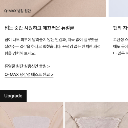
입는 순간 시원하고 매끄러운 듀얼쿨
팬티 자
땀이 나도 피부에 달라붙지 않는 안감과, 자국 없이 실루엣을
고탄성 스
살려주는 겉감을 하나로 합쳤습니다. 끈적임 없는 완벽한 쾌적
에도 몸에
함을 경험해 보세요.
나 얇은 
듀얼쿨 원단 실용신안 출원 >
Q-MAX 냉감성 테스트 완료 >