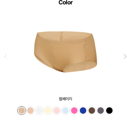
Color
웜베이지