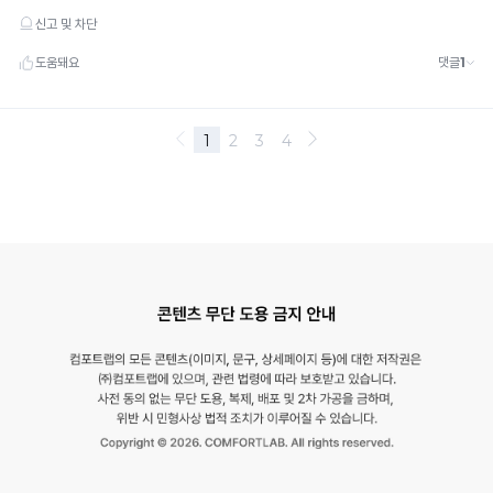
성
이
시
원
합
니
다.