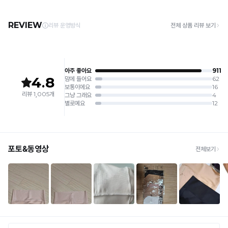
· 제주 +3,000원 / 도서산간 +5,000원 (교환·반품 시 왕복 총 비용 11,000원
안
완
4. 짙은 색상과 밝은 색상은 분리하여 세탁해 주세요.
~15,000원)
5. 땀과 비 등에 젖은 상태로 방치할 경우, 변색 또는 이염현상이 나타날 수 있습니다.
출
료
· 평일 오전 10시 이전 결제 완료 시 당일 발송 (이후 1~3 영업일 소요)
6. 소비자 부주의로 인한 제품 손상은 보상되지 않습니다.
· 주문 폭주 시 순차 발송으로 배송이 지연될 수 있는 점 양해 부탁드리며, 배송 지연은 무
원
상 반품 사유에 해당하지 않습니다.
[Product Info]
듀
제조원: (주)컴포트랩 협력 업체
[교환 / 반품]
얼
판매원: (주)컴포트랩
듀
접수
쿨
제조국:
중국
얼
· 수령 후 7일 이내 마이페이지 또는 1:1 채팅으로 접수 → 수령 후 10일 이내 도착분 처리
하
쿨
가능
이
라
배송비
웨
인
· 단순변심 (사이즈·컬러·디자인 변경): 교환·반품 배송비 5,000원
이
전
· 불량 상품: 동일 상품(동일 컬러·사이즈) 1회 교환 / 다른 디자인 교환 시 배송비 5,000
스
원
상
트
· 빠른 수령이 필요할 경우, 교환보다 전체반품 후 재구매를 권장합니다.
품
(교환: 약 10영업일 / 반품: 약 7영업일 소요, 배송비 동일)
팬
디
티
세트 교환 유의
자
는
· 옵션 품절 우려가 있으므로 세트 구매 시 함께 반송 권장
인
· 단품 반송 후 품절 시 대체 상품 안내 / 추가 접수 시 배송비 발생 가능
Q-
등
MAX
록
교환·반품 불가
냉
· 수령 후 7일 초과 / 택 제거·세탁·착용·훼손·오염된 상품
완
· 불량·오배송이라도 택 제거 또는 세탁 후에는 불가
감
료