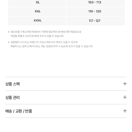
듀
Q-
얼
MAX
상품 스펙
쿨
냉
겉감원단 : 나일론 67%(폴리아미드), 폴리우레탄 33%
원
감
상품 관리
마찌원단 : 면
단
성
[Care Guide]
배송 / 교환 / 반품
실
테
1. 고온 세탁은 제품 변형의 원인이 될 수 있으므로, 미지근한 물로 세탁해 주세요.
2. 기계 세탁을 할 경우 제품 손상 및 변형 방지를 위해, 반드시 세탁망을 사용해 주세요.
용
스
[배송]
3. 건조기 사용 시 고온으로 인한 제품 손상 및 변형이 발생할 수 있으므로 자연 건조해
· 택배사: 한진택배 (1588-0011) | 기본 배송비 2,500원 / 3만원 이상 무료배송
신
트
주세요.