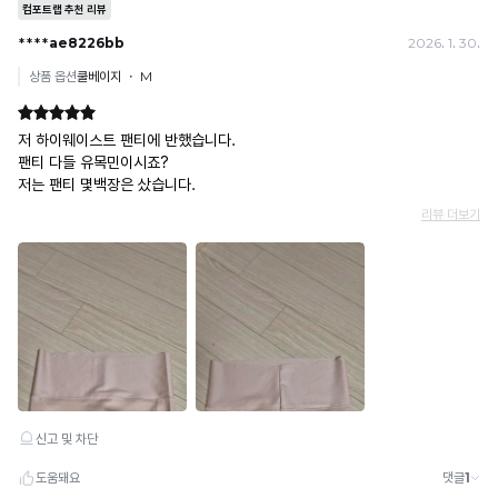
게
능
복
합
제
니
할
다.
경
Q-
우,
MAX
민
란?
·
촉
형
감
사
으
상
로
법
느
적
껴
조
지
치
는
를
냉
취
감
할
수
수
치
있
로
습