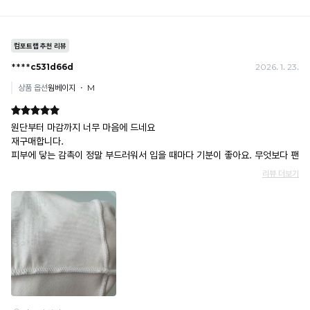
높
니
을
다.
수
록
냉
감
성
이
시
원
합
니
다.