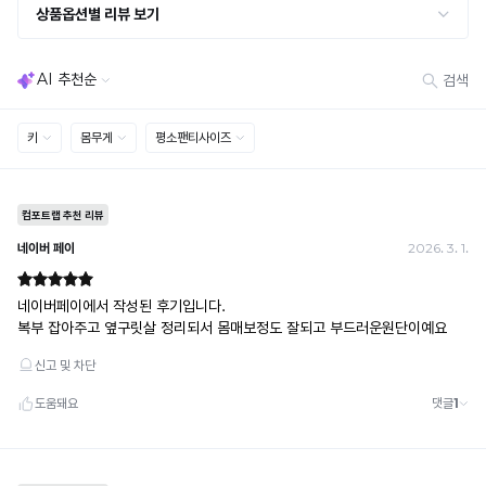
· 사이즈 허용 오차(약 1cm) / 실밥·미세 컬러 차이 등 대량생산 특성에 의한 사소한 차이
성
· 고객 부주의로 인한 변형·훼손·오염
테
※
· 다종 PACK 구성 상품의 부분 반품 및 타상품 교환 불가
스
해
트
[결제]
당
를
무통장(가상계좌)
디
완
· 입금자명: ㈜컴포트랩 / 주문 후 3일 이내 입금 (기간 초과 시 자동 취소, 복구 불가)
자
· 금액·은행·계좌번호 오입력 시 송금 불가 → 정확히 확인 후 입금 / 문의: 1:1 채팅
료
인
· 여러 건 주문 시 가상계좌별로 각각 입금 (총액 일괄 입금 불가)
한
을
예) 1만원 A + 1만원 B → 각 1만원씩 입금 O / 합산 2만원 입금 ✕
상
무
휴대폰 결제
품
단
· 취소 가능: 결제한 당월 말일까지
으
으
예) 12/30 결제 → 12/31까지 취소 가능
로
로
· 당월 취소 불가 시: 수수료 3.5% 차감 후 현금 환불
더
사
쿠폰
욱
용
· 일반 상품 구매 시에만 적용 가능
쾌
하
· 이벤트·1+1·세트·할인 적용 상품·ACC·프리미엄·다종구성 상품은 적용 불가
적
거
· 배송 준비 중이라도 송장 등록 후에는 주문 취소 불가
한
나,
· 배송 중 미협의 반품 접수 시, 회수 완료 후 단순변심 반품으로 처리되어 배송비가 부과
착
됩니다.
유
용
사
이
하
가