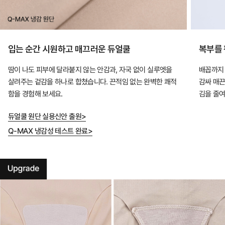
입는 순간 시원하고 매끄러운 듀얼쿨
복부를
땀이 나도 피부에 달라붙지 않는 안감과, 자국 없이 실루엣을
배꼽까지
살려주는 겉감을 하나로 합쳤습니다. 끈적임 없는 완벽한 쾌적
감싸 매끈
함을 경험해 보세요.
김을 줄여
듀얼쿨 원단 실용신안 출원>
Q-MAX 냉감성 테스트 완료>