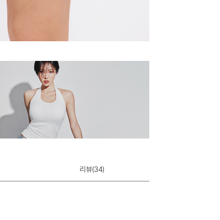
리뷰(
34
)