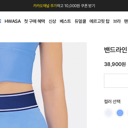
카카오채널 추가
하고 10,000원 쿠폰 받기
E
HWASA
첫 구매 혜택
신상
베스트
듀얼쿨
에르고핏 탑
브라
팬
밴드라인
38,900원
컬러 선택