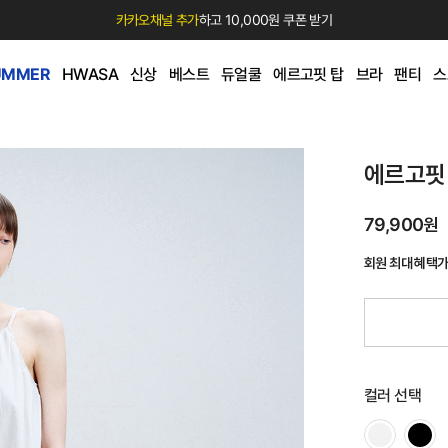
카카오채널 추가
하고 10,000원 쿠폰 받기
UMMER
HWASA
신상
베스트
듀얼쿨
에르고핏 탑
브라
팬티
스
에르고핏
79,900원
회원 최대 혜택
컬러 선택