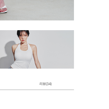
리뷰(
34
)