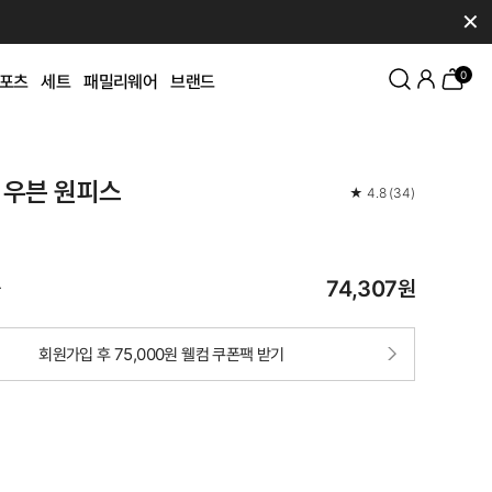
✕
0
포츠
세트
패밀리웨어
브랜드
 우븐 원피스
★
4.8
(
34
)
74,307
원
가
회원가입 후 75,000원 웰컴 쿠폰팩 받기