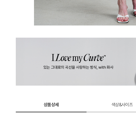
상품상세
색상&사이즈