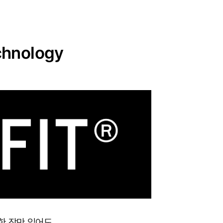
hnology
 한 장만 입어도