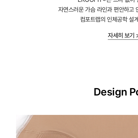
교
자연스러운 가슴 라인과 편안하고 
하
컴포트랩의 인체공학 설계
게
설
자세히 보기 
계
된
3D
일
체
형
Design P
몰
드
가
슴