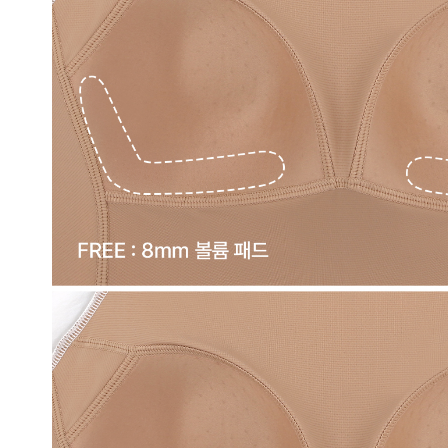
을
입
체
적
으
로
감
싸
자
연
스
러
운
가
슴