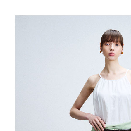
듀
얼
쿨
안
감
피
부
에
매
끄
럽
게
닿
아
쾌