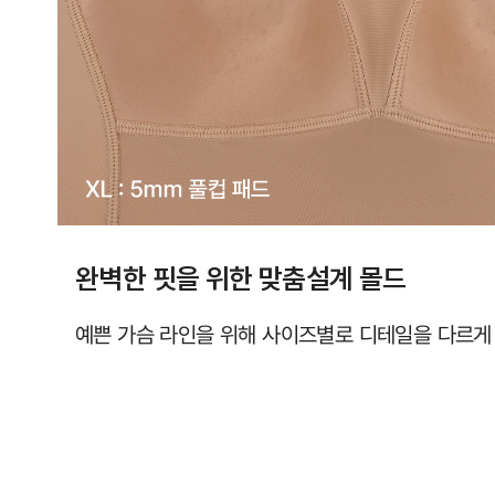
라
인
을
완
성
합
니
다.
완벽한 핏을 위한 맞춤설계 몰드
시
원
예쁜 가슴 라인을 위해 사이즈별로 디테일을 다르게
한
심
리
스