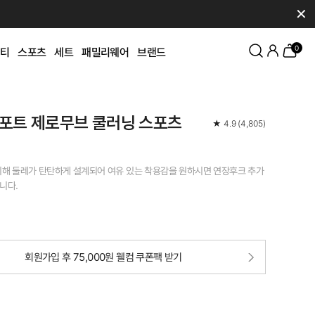
✕
0
티
스포츠
세트
패밀리웨어
브랜드
포트 제로무브 쿨러닝 스포츠
★
4.9
(
4,805
)
위해 둘레가 탄탄하게 설계되어 여유 있는 착용감을 원하시면 연장후크 추가
니다.
회원가입 후 75,000원 웰컴 쿠폰팩 받기