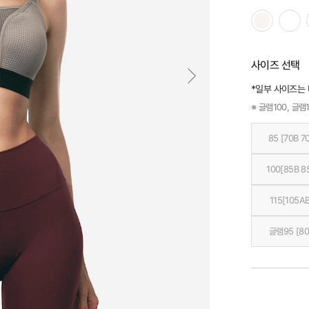
사이즈 선택
*일부 사이즈는
※ 글램100, 글램1
85 [70B 7
100[85B 8
115[105AB
글램95 [80