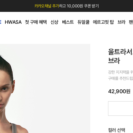
카카오채널 추가
하고 10,000원 쿠폰 받기
E
HWASA
첫 구매 혜택
신상
베스트
듀얼쿨
에르고핏 탑
브라
팬
울트라서
브라
강한 지지력을 
구매를 추천드립
42,900원
컬러 선택