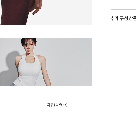
추가 구성 상
리뷰(
4,805
)
울트라서포트 제로
크
2,000원