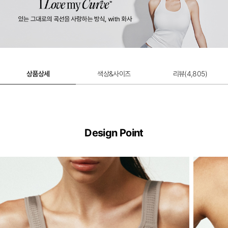
울트라서포트 제로무브 스포츠브라 연장 후
크
2,000원
상품상세
색상&사이즈
리뷰(
4,805
)
Design Point