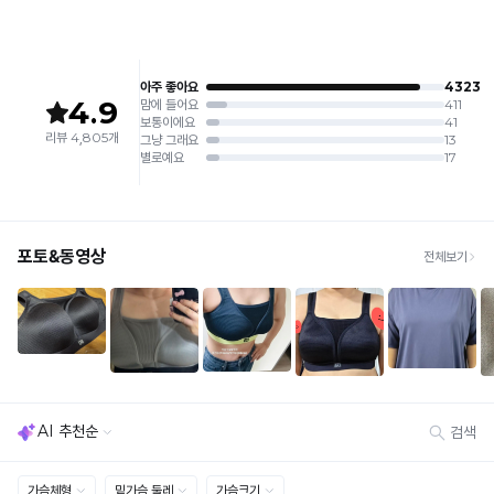
교
상 반품 사유에 해당하지 않습니다.
[Product Info]
제조원: (주)컴포트랩 협력 업체
[교환 / 반품]
판매원: (주)컴포트랩
일
접수
제조국:
중국
반
· 수령 후 7일 이내 마이페이지 또는 1:1 채팅으로 접수 → 수령 후 10일 이내 도착분 처리
몰
가능
드
배송비
와
· 단순변심 (사이즈·컬러·디자인 변경): 교환·반품 배송비 5,000원
타
· 불량 상품: 동일 상품(동일 컬러·사이즈) 1회 교환 / 다른 디자인 교환 시 배송비 5,000
원
공
· 빠른 수령이 필요할 경우, 교환보다 전체반품 후 재구매를 권장합니다.
몰
(교환: 약 10영업일 / 반품: 약 7영업일 소요, 배송비 동일)
드
세트 교환 유의
의
· 옵션 품절 우려가 있으므로 세트 구매 시 함께 반송 권장
차
· 단품 반송 후 품절 시 대체 상품 안내 / 추가 접수 시 배송비 발생 가능
이
를
교환·반품 불가
· 수령 후 7일 초과 / 택 제거·세탁·착용·훼손·오염된 상품
확
· 불량·오배송이라도 택 제거 또는 세탁 후에는 불가
인
· 사이즈 허용 오차(약 1cm) / 실밥·미세 컬러 차이 등 대량생산 특성에 의한 사소한 차이
해
· 고객 부주의로 인한 변형·훼손·오염
보
· 다종 PACK 구성 상품의 부분 반품 및 타상품 교환 불가
세