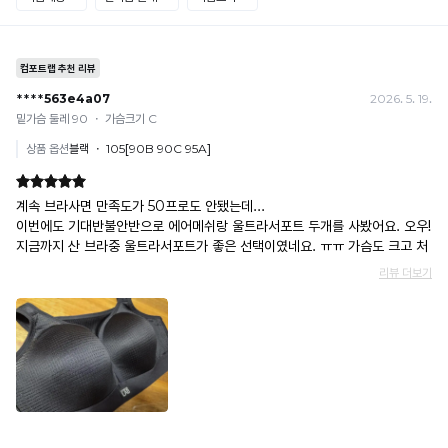
[결제]
요.
무통장(가상계좌)
· 입금자명: ㈜컴포트랩 / 주문 후 3일 이내 입금 (기간 초과 시 자동 취소, 복구 불가)
· 금액·은행·계좌번호 오입력 시 송금 불가 → 정확히 확인 후 입금 / 문의: 1:1 채팅
· 여러 건 주문 시 가상계좌별로 각각 입금 (총액 일괄 입금 불가)
예) 1만원 A + 1만원 B → 각 1만원씩 입금 O / 합산 2만원 입금 ✕
휴대폰 결제
· 취소 가능: 결제한 당월 말일까지
예) 12/30 결제 → 12/31까지 취소 가능
· 당월 취소 불가 시: 수수료 3.5% 차감 후 현금 환불
쿠폰
· 일반 상품 구매 시에만 적용 가능
· 이벤트·1+1·세트·할인 적용 상품·ACC·프리미엄·다종구성 상품은 적용 불가
· 배송 준비 중이라도 송장 등록 후에는 주문 취소 불가
· 배송 중 미협의 반품 접수 시, 회수 완료 후 단순변심 반품으로 처리되어 배송비가 부과
됩니다.