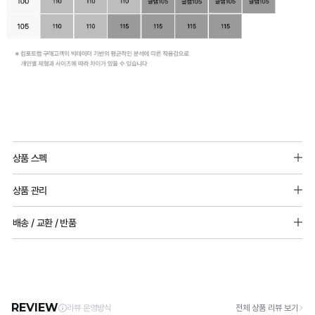
일
반
상품 스펙
몰
소재: 폴리에스터, 나일론, 폴리우레탄
드
상품 관리
vs
노와이어 / 뒤쪽후크
[Care Guide]
배송 / 교환 / 반품
타
패드 추가 불가능
1. 고온 세탁은 제품 변형의 원인이 될 수 있으므로, 미지근한 물로 세탁해 주세요.
어깨끈 조절 가능
2. 기계 세탁을 할 경우 제품 손상 및 변형 방지를 위해, 반드시 세탁망을 사용해 주세요.
공
[배송]
3. 건조기 사용 시 고온으로 인한 제품 손상 및 변형이 발생할 수 있으므로 자연 건조해
· 택배사: 한진택배 (1588-0011) | 기본 배송비 2,500원 / 3만원 이상 무료배송
몰
주세요.
· 제주 +3,000원 / 도서산간 +5,000원 (교환·반품 시 왕복 총 비용 11,000원
드
4. 짙은 색상과 밝은 색상은 분리하여 세탁해 주세요.
~15,000원)
5. 땀과 비 등에 젖은 상태로 방치할 경우, 변색 또는 이염현상이 나타날 수 있습니다.
비
· 평일 오전 10시 이전 결제 완료 시 당일 발송 (이후 1~3 영업일 소요)
6. 소비자 부주의로 인한 제품 손상은 보상되지 않습니다.
· 주문 폭주 시 순차 발송으로 배송이 지연될 수 있는 점 양해 부탁드리며, 배송 지연은 무