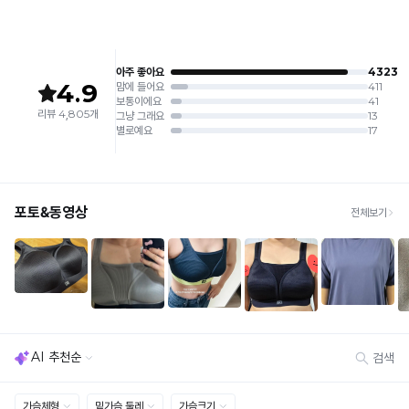
교
상 반품 사유에 해당하지 않습니다.
[Product Info]
제조원: (주)컴포트랩 협력 업체
[교환 / 반품]
판매원: (주)컴포트랩
일
접수
제조국:
중국
반
· 수령 후 7일 이내 마이페이지 또는 1:1 채팅으로 접수 → 수령 후 10일 이내 도착분 처리
몰
가능
드
배송비
와
· 단순변심 (사이즈·컬러·디자인 변경): 교환·반품 배송비 5,000원
타
· 불량 상품: 동일 상품(동일 컬러·사이즈) 1회 교환 / 다른 디자인 교환 시 배송비 5,000
원
공
· 빠른 수령이 필요할 경우, 교환보다 전체반품 후 재구매를 권장합니다.
몰
(교환: 약 10영업일 / 반품: 약 7영업일 소요, 배송비 동일)
드
세트 교환 유의
의
· 옵션 품절 우려가 있으므로 세트 구매 시 함께 반송 권장
차
· 단품 반송 후 품절 시 대체 상품 안내 / 추가 접수 시 배송비 발생 가능
이
를
교환·반품 불가
· 수령 후 7일 초과 / 택 제거·세탁·착용·훼손·오염된 상품
확
· 불량·오배송이라도 택 제거 또는 세탁 후에는 불가
인
· 사이즈 허용 오차(약 1cm) / 실밥·미세 컬러 차이 등 대량생산 특성에 의한 사소한 차이
해
· 고객 부주의로 인한 변형·훼손·오염
보
· 다종 PACK 구성 상품의 부분 반품 및 타상품 교환 불가
세