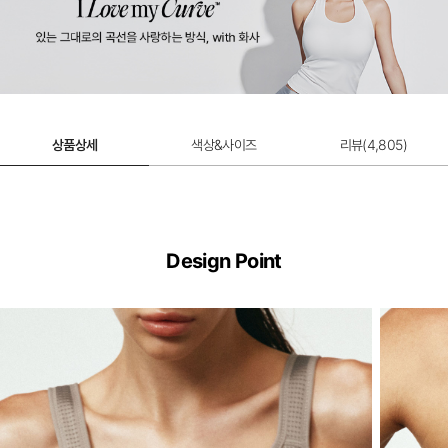
울트라서포트 제로무브 스포츠브라 연장 후
크
2,000원
상품상세
색상&사이즈
리뷰(
4,805
)
Design Point