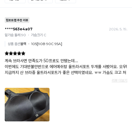
[결제]
요.
무통장(가상계좌)
· 입금자명: ㈜컴포트랩 / 주문 후 3일 이내 입금 (기간 초과 시 자동 취소, 복구 불가)
· 금액·은행·계좌번호 오입력 시 송금 불가 → 정확히 확인 후 입금 / 문의: 1:1 채팅
· 여러 건 주문 시 가상계좌별로 각각 입금 (총액 일괄 입금 불가)
예) 1만원 A + 1만원 B → 각 1만원씩 입금 O / 합산 2만원 입금 ✕
휴대폰 결제
· 취소 가능: 결제한 당월 말일까지
예) 12/30 결제 → 12/31까지 취소 가능
· 당월 취소 불가 시: 수수료 3.5% 차감 후 현금 환불
쿠폰
· 일반 상품 구매 시에만 적용 가능
· 이벤트·1+1·세트·할인 적용 상품·ACC·프리미엄·다종구성 상품은 적용 불가
· 배송 준비 중이라도 송장 등록 후에는 주문 취소 불가
· 배송 중 미협의 반품 접수 시, 회수 완료 후 단순변심 반품으로 처리되어 배송비가 부과
됩니다.