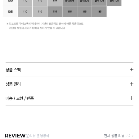
일
반
상품 스펙
몰
소재: 폴리에스터, 나일론, 폴리우레탄
드
상품 관리
vs
노와이어 / 뒤쪽후크
[Care Guide]
배송 / 교환 / 반품
타
패드 추가 불가능
1. 고온 세탁은 제품 변형의 원인이 될 수 있으므로, 미지근한 물로 세탁해 주세요.
어깨끈 조절 가능
2. 기계 세탁을 할 경우 제품 손상 및 변형 방지를 위해, 반드시 세탁망을 사용해 주세요.
공
[배송]
3. 건조기 사용 시 고온으로 인한 제품 손상 및 변형이 발생할 수 있으므로 자연 건조해
· 택배사: 한진택배 (1588-0011) | 기본 배송비 2,500원 / 3만원 이상 무료배송
몰
주세요.
· 제주 +3,000원 / 도서산간 +5,000원 (교환·반품 시 왕복 총 비용 11,000원
드
4. 짙은 색상과 밝은 색상은 분리하여 세탁해 주세요.
~15,000원)
5. 땀과 비 등에 젖은 상태로 방치할 경우, 변색 또는 이염현상이 나타날 수 있습니다.
비
· 평일 오전 10시 이전 결제 완료 시 당일 발송 (이후 1~3 영업일 소요)
6. 소비자 부주의로 인한 제품 손상은 보상되지 않습니다.
· 주문 폭주 시 순차 발송으로 배송이 지연될 수 있는 점 양해 부탁드리며, 배송 지연은 무