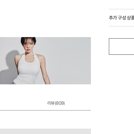
추가 구성 상
리뷰(
809
)
듀얼쿨 하이웨이스
12,900원