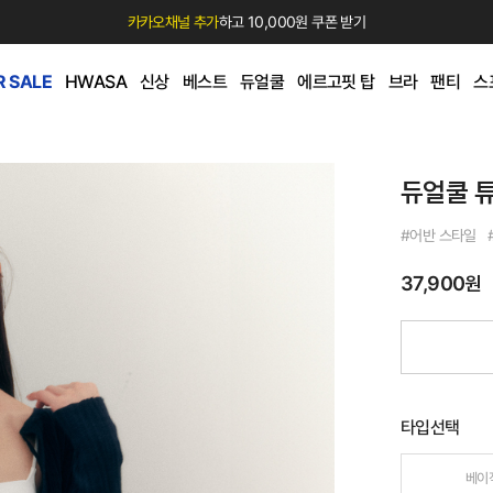
카카오채널 추가
하고 10,000원 쿠폰 받기
 SALE
HWASA
신상
베스트
듀얼쿨
에르고핏 탑
브라
팬티
스
듀얼쿨 
#어반 스타일 
37,900원
타입선택
베이