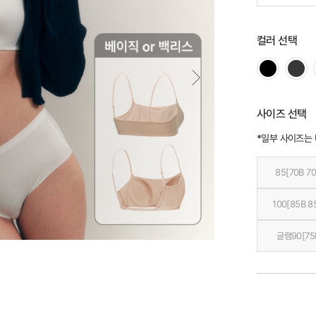
컬러 선택
사이즈 선택
*일부 사이즈는
85[70B 70
100[85B 8
글램90[75