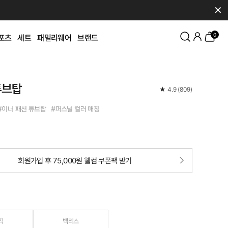
✕
0
포츠
세트
패밀리웨어
브랜드
튜브탑
★
4.9
(
809
)
#이너 패션 튜브탑 #퍼스널 컬러 매칭
회원가입 후 75,000원 웰컴 쿠폰팩 받기
직
백리스