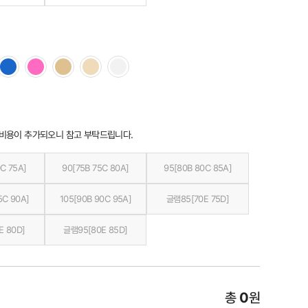
 비용이 추가되오니 참고 부탁드립니다.
C 75A]
90[75B 75C 80A]
95[80B 80C 85A]
5C 90A]
105[90B 90C 95A]
글램85[70E 75D]
E 80D]
글램95[80E 85D]
총
0
원