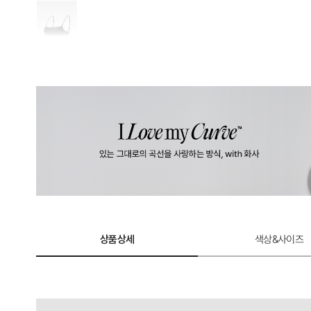
상품상세
색상&사이즈