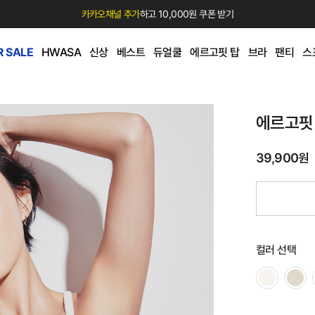
카카오채널 추가
하고 10,000원 쿠폰 받기
 SALE
HWASA
신상
베스트
듀얼쿨
에르고핏 탑
브라
팬티
스
에르고핏
39,900원
컬러 선택