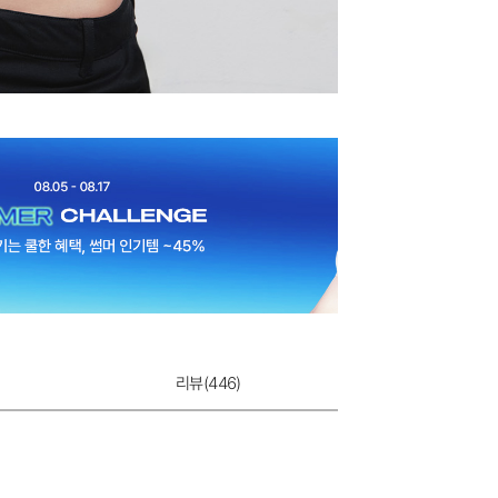
리뷰(
446
)