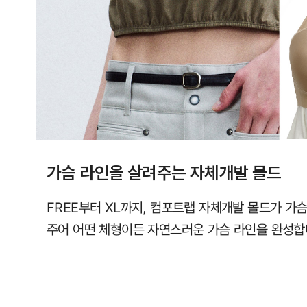
라
인
을
완
성
합
니
다.
가슴 라인을 살려주는 자체개발 몰드
시
원
FREE부터 XL까지, 컴포트랩 자체개발 몰드가 가슴
한
주어 어떤 체형이든 자연스러운 가슴 라인을 완성합
심
리
스