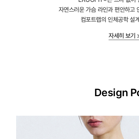
교
자연스러운 가슴 라인과 편안하고 
하
컴포트랩의 인체공학 설계
게
설
자세히 보기 
계
된
3D
일
체
형
Design P
몰
드
가
슴