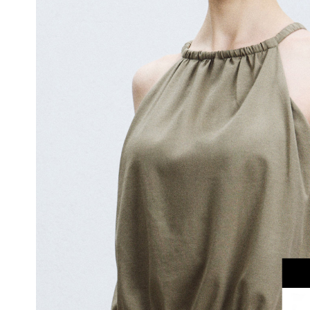
을
입
체
적
으
로
감
싸
자
연
스
러
운
가
슴