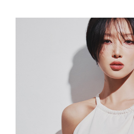
듀
얼
쿨
안
감
피
부
에
매
끄
럽
게
닿
아
쾌