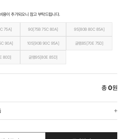
 비용이 추가되오니 참고 부탁드립니다.
C 75A]
90[75B 75C 80A]
95[80B 80C 85A]
5C 90A]
105[90B 90C 95A]
글램85[70E 75D]
E 80D]
글램95[80E 85D]
총
0
원
품