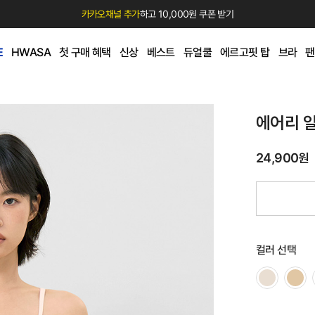
카카오채널 추가
하고 10,000원 쿠폰 받기
E
HWASA
첫 구매 혜택
신상
베스트
듀얼쿨
에르고핏 탑
브라
팬
에어리 
24,900원
컬러 선택