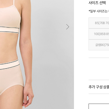
사이즈 선택
*일부 사이즈는
85[70B 70
100[85B 8
글램90[75
추가 구성 상