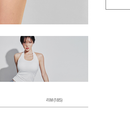
에어리 팬티
10,900원
리뷰(
185
)