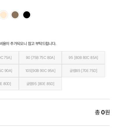
 비용이 추가되오니 참고 부탁드립니다.
0C 75A]
90 [75B 75C 80A]
95 [80B 80C 85A]
5C 90A]
105[90B 90C 95A]
글램85 [70E 75D]
E 80D]
글램95 [80E 85D]
총
0
원