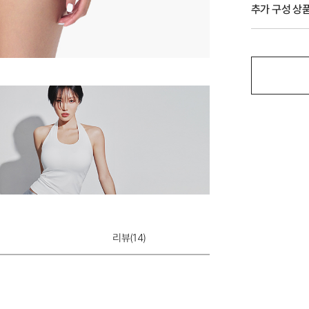
추가 구성 상
물방울패드
리뷰(
14
)
2,000원