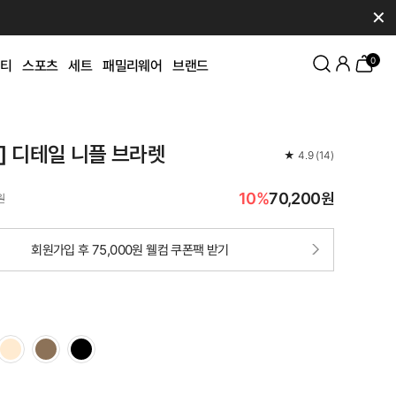
✕
0
티
스포츠
세트
패밀리웨어
브랜드
K] 디테일 니플 브라렛
★
4.9
(
14
)
10%
70,200원
원
회원가입 후 75,000원 웰컴 쿠폰팩 받기