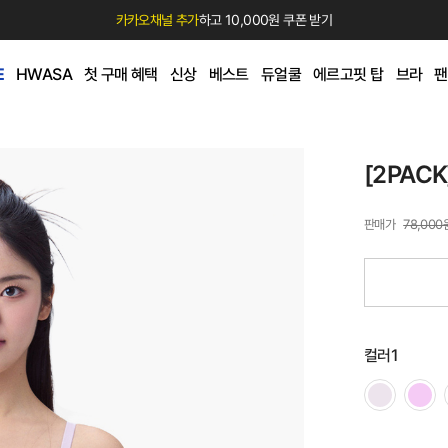
카카오채널 추가
하고 10,000원 쿠폰 받기
E
HWASA
첫 구매 혜택
신상
베스트
듀얼쿨
에르고핏 탑
브라
팬
[2PAC
78,000
컬러1